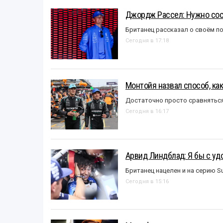
Джордж Рассел: Нужно сос
Британец рассказал о своём п
Сегодня в 17:18
Монтойя назвал способ, ка
Достаточно просто сравняться
Сегодня в 16:17
Арвид Линдблад: Я бы с уд
Британец нацелен и на серию S
Сегодня в 15:16