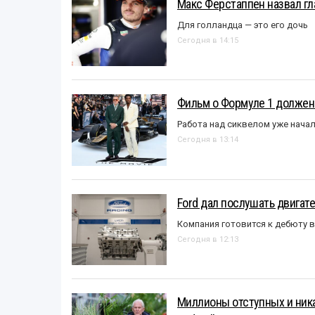
Макс Ферстаппен назвал гл
Для голландца — это его дочь
Сегодня в 14:15
Фильм о Формуле 1 должен
Работа над сиквелом уже нача
Сегодня в 13:14
Ford дал послушать двигате
Компания готовится к дебюту 
Сегодня в 12:13
Миллионы отступных и ника