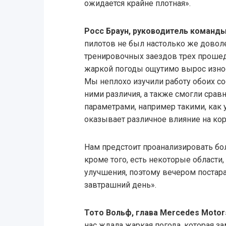
ожидается крайне плотная».
Росс Браун, руководитель команды
пилотов не был настолько же довол
тренировочных заездов трех прошед
жаркой погоды ощутимо вырос износ
Мы неплохо изучили работу обоих с
ними различия, а также смогли сра
параметрами, например такими, как
оказывает различное влияние на кор
Нам предстоит проанализировать б
кроме того, есть некоторые области
улучшения, поэтому вечером постар
завтрашний день».
Тото Вольф, глава Mercedes Motor
нас ждала жаркая погода, которая з