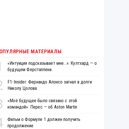
ОПУЛЯРНЫЕ МАТЕРИАЛЫ
1
«Интуиция подсказывает мне...»: Култхард — о
будущем Ферстаппена
2
F1-Insider: Фернандо Алонсо загнал в долги
Николу Цолова
3
«Моё будущее было связано с этой
командой»: Перес — об Aston Martin
4
Фильм о Формуле 1 должен получить
продолжение