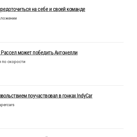
редоточиться на себе и своей команде
оложении
к Рассел может победить Антонелли
 по скорости
овольствием поучаствовал в гонках IndyCar
upercars