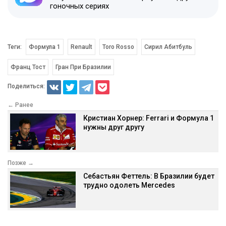
гоночных сериях
Теги:
Формула 1
Renault
Toro Rosso
Сирил Абитбуль
Франц Тост
Гран При Бразилии
Поделиться:
← Ранее
Кристиан Хорнер: Ferrari и Формула 1
нужны друг другу
Позже →
Себастьян Феттель: В Бразилии будет
трудно одолеть Mercedes