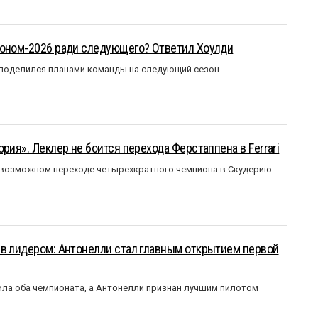
зоном-2026 ради следующего? Ответил Хоулди
 поделился планами команды на следующий сезон
рия». Леклер не боится перехода Ферстаппена в Ferrari
 возможном переходе четырехкратного чемпиона в Скудерию
ыв лидером: Антонелли стал главным открытием первой
ла оба чемпионата, а Антонелли признан лучшим пилотом