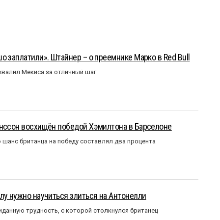
о заплатили». Штайнер – о преемнике Марко в Red Bull
валил Мекиса за отличный шаг
анссон восхищён победой Хэмилтона в Барселоне
 шанс британца на победу составлял два процента
лу нужно научиться злиться на Антонелли
данную трудность, с которой столкнулся британец