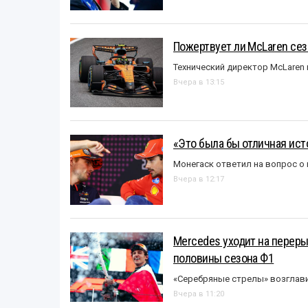
Пожертвует ли McLaren се
Технический директор McLaren
Вчера в 13:15
«Это была бы отличная исто
Монегаск ответил на вопрос о
Вчера в 12:17
Mercedes уходит на перер
половины сезона Ф1
«Серебряные стрелы» возглави
Вчера в 11:20