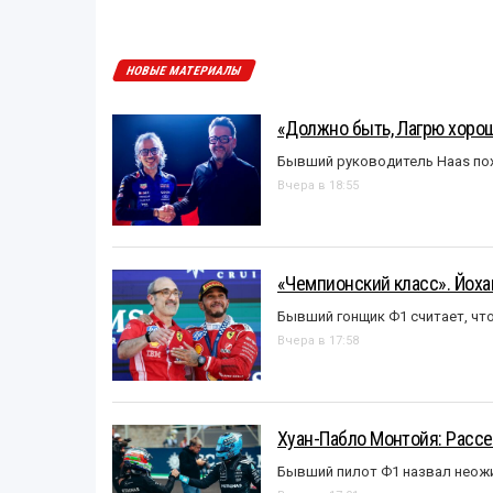
НОВЫЕ МАТЕРИАЛЫ
«Должно быть, Лагрю хорош
Бывший руководитель Haas пох
Вчера в 18:55
«Чемпионский класс». Йох
Бывший гонщик Ф1 считает, что
Вчера в 17:58
Хуан-Пабло Монтойя: Рассе
Бывший пилот Ф1 назвал неожи