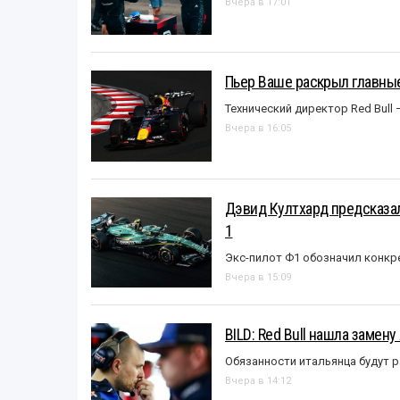
Вчера в 17:01
Пьер Ваше раскрыл главные
Технический директор Red Bull 
Вчера в 16:05
Дэвид Култхард предсказал
1
Экс-пилот Ф1 обозначил конкр
Вчера в 15:09
BILD: Red Bull нашла замен
Обязанности итальянца будут 
Вчера в 14:12