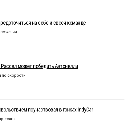
редоточиться на себе и своей команде
оложении
к Рассел может победить Антонелли
 по скорости
овольствием поучаствовал в гонках IndyCar
upercars