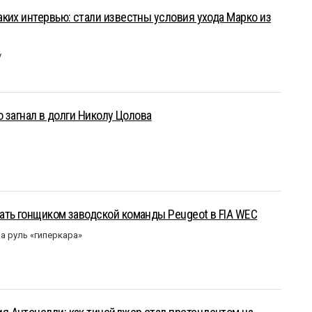
ких интервью: стали известны условия ухода Марко из
у
о загнал в долги Николу Цолова
ать гонщиком заводской команды Peugeot в FIA WEC
а руль «гиперкара»