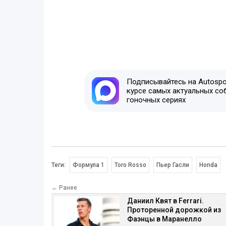
Подписывайтесь на Autospor
курсе самых актуальных со
гоночных сериях
Теги:
Формула 1
Toro Rosso
Пьер Гасли
Honda
← Ранее
Даниил Квят в Ferrari.
Проторенной дорожкой из
Фаэнцы в Маранелло