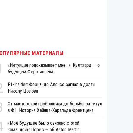
ОПУЛЯРНЫЕ МАТЕРИАЛЫ
1
«Интуиция подсказывает мне...»: Култхард — о
будущем Ферстаппена
2
F1-Insider: Фернандо Алонсо загнал в долги
Николу Цолова
3
От мастерской гробовщика до борьбы за титул
в Ф1. История Хайнца-Харальда Френтцена
4
«Моё будущее было связано с этой
командой»: Перес — об Aston Martin