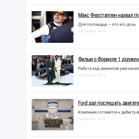
Макс Ферстаппен назвал гл
Для голландца — это его дочь
Сегодня в 14:15
Фильм о Формуле 1 должен
Работа над сиквелом уже нача
Сегодня в 13:14
Ford дал послушать двигате
Компания готовится к дебюту 
Сегодня в 12:13