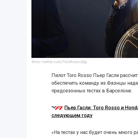
Фото: twitter.com/ToroRossoSpy
Пилот Toro Rosso Пьер Гасли рассчит
обеспечить команду из Фаэнцы над
предсезонных тестах в Барселоне.
Пьер Гасли: Toro Rosso и Hond
следующем году
«На тестах у нас будет очень много р