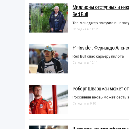
Миллионы отступных и ника
Red Bull
Топ-менеджер получил выплат
Сегодня в 11:12
F1-Insider: Фернандо Алонс
Red Bull спас карьеру пилота
Сегодня в 10:11
Роберт Шварцман может ст
Россиянин вновь может сесть з
Сегодня в 9:10