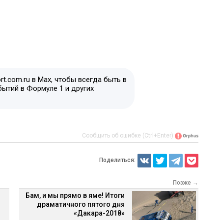
t.com.ru в Max, чтобы всегда быть в
бытий в Формуле 1 и других
Сообщить об ошибке (Ctrl+Enter)
Поделиться:
Позже →
Бам, и мы прямо в яме! Итоги
драматичного пятого дня
«Дакара-2018»