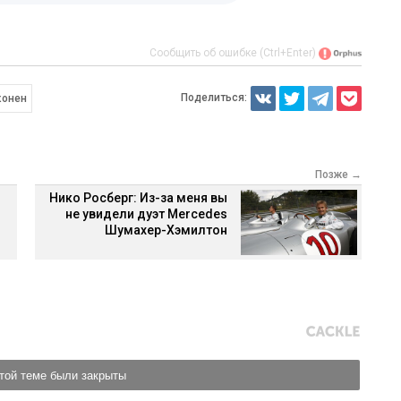
Сообщить об ошибке (Ctrl+Enter)
Поделиться:
конен
Позже →
Нико Росберг: Из-за меня вы
не увидели дуэт Mercedes
Шумахер-Хэмилтон
той теме были закрыты