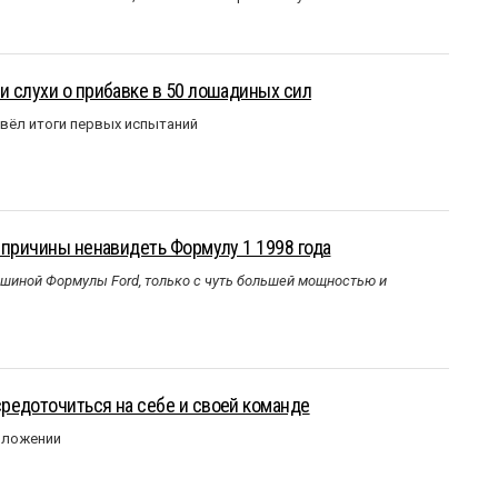
 слухи о прибавке в 50 лошадиных сил
вёл итоги первых испытаний
 причины ненавидеть Формулу 1 1998 года
ашиной Формулы Ford, только с чуть большей мощностью и
редоточиться на себе и своей команде
оложении