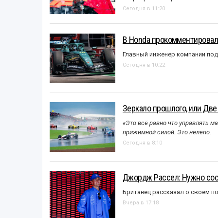
Сегодня в 11:20
В Honda прокомментировали
Главный инженер компании под
Сегодня в 10:22
Зеркало прошлого, или Две
«Это всё равно что управлять м
прижимной силой. Это нелепо.
Сегодня в 8:10
Джордж Рассел: Нужно сос
Британец рассказал о своём п
Вчера в 17:18