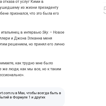
 отказа от услуг Кими в
 ушедшему из жизни президенту
бене признался, что это была его
л итальянец в интервью
Sky
. – Новое
иллери и Джона Элканна меня
этим решением, но принял его лично
нимаете, как трудно мне было
е же люди, как мы все, но к таким
ессионально».
t.com.ru в Max, чтобы всегда быть в
бытий в Формуле 1 и других