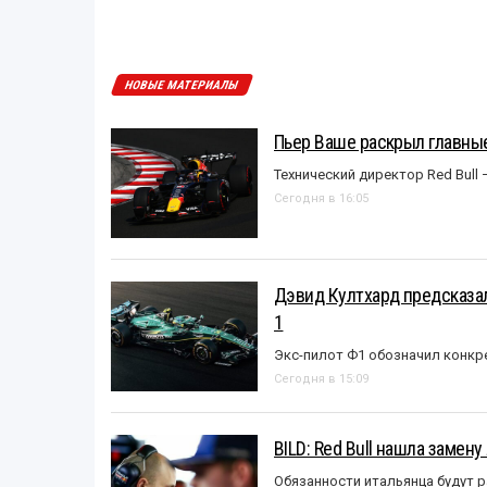
НОВЫЕ МАТЕРИАЛЫ
Пьер Ваше раскрыл главные
Технический директор Red Bull 
Сегодня в 16:05
Дэвид Култхард предсказал
1
Экс-пилот Ф1 обозначил конкр
Сегодня в 15:09
BILD: Red Bull нашла замен
Обязанности итальянца будут 