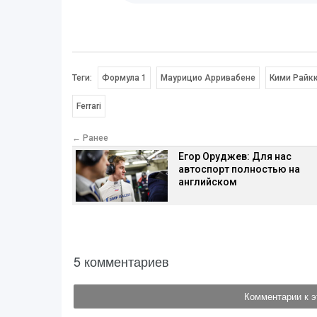
Теги:
Формула 1
Маурицио Арривабене
Кими Райк
Ferrari
← Ранее
Егор Оруджев: Для нас
автоспорт полностью на
английском
5 комментариев
Комментарии к э