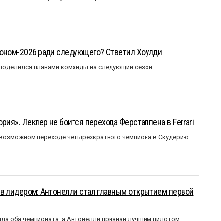
зоном-2026 ради следующего? Ответил Хоулди
 поделился планами команды на следующий сезон
рия». Леклер не боится перехода Ферстаппена в Ferrari
 возможном переходе четырехкратного чемпиона в Скудерию
ыв лидером: Антонелли стал главным открытием первой
ла оба чемпионата, а Антонелли признан лучшим пилотом