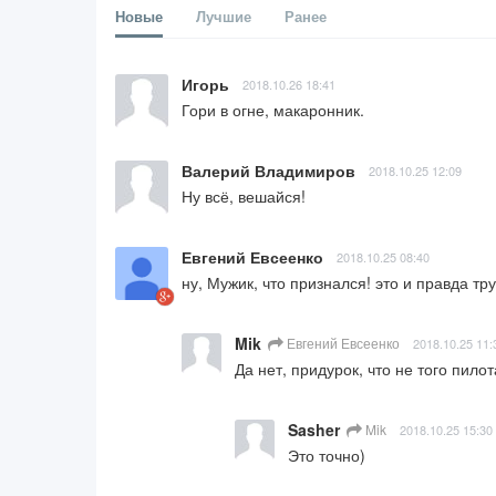
Новые
Лучшие
Ранее
Игорь
2018.10.26 18:41
Гори в огне, макаронник.
Валерий Владимиров
2018.10.25 12:09
Ну всё, вешайся!
Евгений Евсеенко
2018.10.25 08:40
ну, Мужик, что признался! это и правда тр
Mik
Евгений Евсеенко
2018.10.25 11:
Да нет, придурок, что не того пило
Sasher
Mik
2018.10.25 15:30
Это точно)