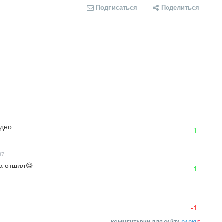
Подписаться
Поделиться
удно
1
37
та отшил😂
1
-1