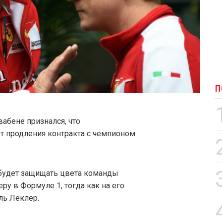
П
вабене признался, что
от продления контракта с чемпионом
будет защищать цвета команды
еру в Формуле 1, тогда как на его
ль Леклер.