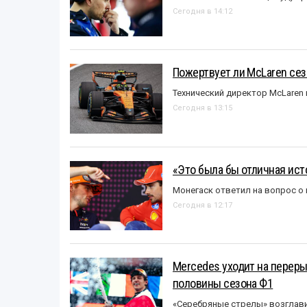
Сегодня в 14:12
Пожертвует ли McLaren се
Технический директор McLaren
Сегодня в 13:15
«Это была бы отличная исто
Монегаск ответил на вопрос о
Сегодня в 12:17
Mercedes уходит на перер
половины сезона Ф1
«Серебряные стрелы» возглави