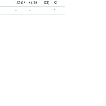
1.22,597
+5,453
(C1)
72
—
–
1