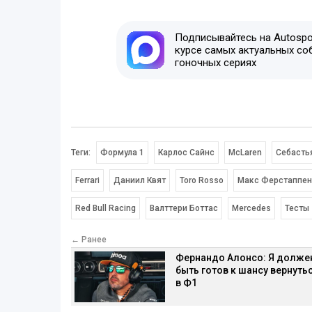
Подписывайтесь на Autospor
курсе самых актуальных со
гоночных сериях
Теги:
Формула 1
Карлос Сайнс
McLaren
Себасть
Ferrari
Даниил Квят
Toro Rosso
Макс Ферстаппен
Red Bull Racing
Валттери Боттас
Mercedes
Тесты
← Ранее
Фернандо Алонсо: Я долже
быть готов к шансу вернуть
в Ф1