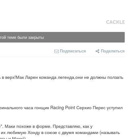
той теме были закрыты
Подписаться
Поделиться
 в верх!Мак Ларен команда легенда,они не должны ползать 
инального часа гонщик Racing Point Серхио Перес уступил 
". Маки похоже в форме. Представляю, как у 
а их любимую Хонду в союзе с двумя командами (называть 
рсы и Маки))