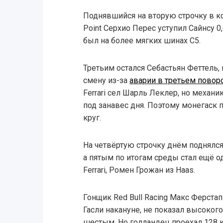
Поднявшийся на вторую строчку в к
Point Серхио Перес уступил Сайнсу 0,
был на более мягких шинах С5.
Третьим остался Себастьян Феттель
смену из-за
аварии в третьем повор
Ferrari сел Шарль Леклер, но механ
под занавес дня. Поэтому монегаск
круг.
На четвёртую строчку днём поднялся
а пятым по итогам среды стал ещё 
Ferrari, Ромен Грожан из Haas.
Гонщик Red Bull Racing Макс Ферстап
Гасли накануне, не показал высокого
шестым. Но голландец проехал 128 