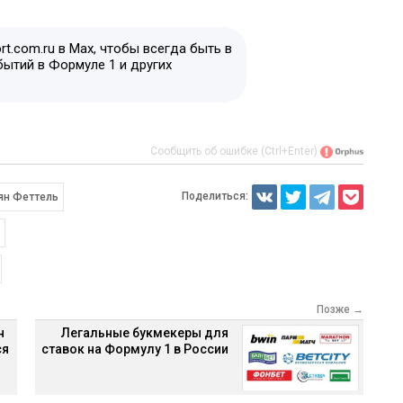
t.com.ru в Max, чтобы всегда быть в
бытий в Формуле 1 и других
Сообщить об ошибке (Ctrl+Enter)
Поделиться:
ян Феттель
Позже →
н
Легальные букмекеры для
ся
ставок на Формулу 1 в России