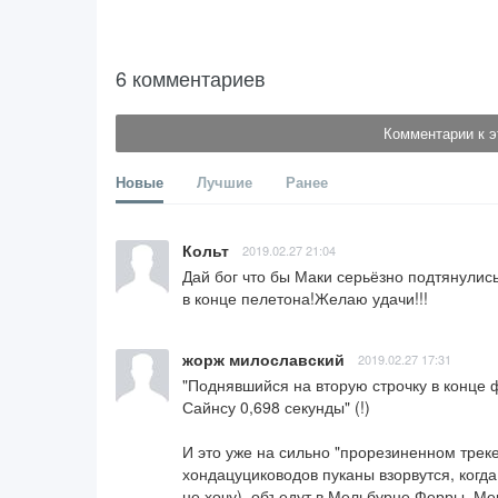
6 комментариев
Комментарии к э
Новые
Лучшие
Ранее
Кольт
2019.02.27 21:04
Дай бог что бы Маки серьёзно подтянулись
в конце пелетона!Желаю удачи!!!
жорж милославский
2019.02.27 17:31
"Поднявшийся на вторую строчку в конце ф
Сайнсу 0,698 секунды" (!)

И это уже на сильно "прорезиненном треке
хондацуциководов пуканы взорвутся, когд
не хочу), объедут в Мельбурне Ферры, Ме