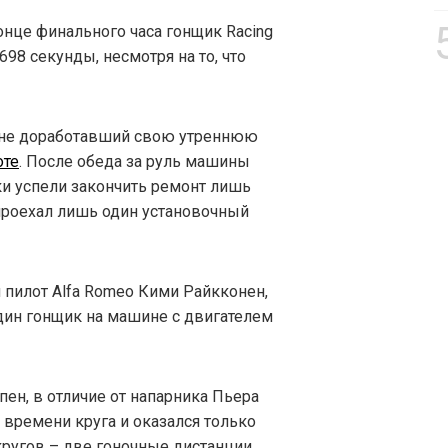
онце финального часа гонщик Racing
698 секунды, несмотря на то, что
, не доработавший свою утреннюю
оте
. После обеда за руль машины
ики успели закончить ремонт лишь
 проехал лишь один установочный
 пилот Alfa Romeo Кими Райкконен,
один гонщик на машине с двигателем
пен, в отличие от напарника Пьера
 времени круга и оказался только
кругов – две гоночные дистанции