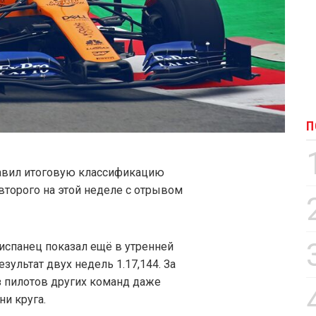
П
лавил итоговую классификацию
второго на этой неделе с отрывом
спанец показал ещё в утренней
зультат двух недель 1.17,144. За
з пилотов других команд даже
ни круга.