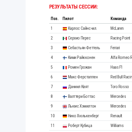
РЕЗУЛЬТАТЫ СЕССИИ:
Поз.
Пилот
Команда
1
Карлос Сайнс-мл.
McLaren
2
Серхио Перес
Racing Point
3
Себастьян Феттель
Ferrari
4
Кими Райкконен
Alfa Romeo 
5
Ромен Грожан
Haas F1
6
Макс Ферстаппен
Red Bull Raci
7
Даниил Квят
Toro Rosso
8
Валттери Боттас
Mercedes
9
Льюис Хэмилтон
Mercedes
10
Нико Хюлькенберг
Renault
11
Роберт Кубица
Williams