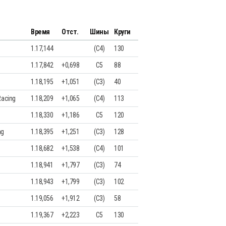
Время
Отст.
Шины
Круги
1.17,144
(C4)
130
1.17,842
+0,698
C5
88
1.18,195
+1,051
(C3)
40
Racing
1.18,209
+1,065
(C4)
113
1.18,330
+1,186
C5
120
ng
1.18,395
+1,251
(C3)
128
1.18,682
+1,538
(C4)
101
1.18,941
+1,797
(C3)
74
1.18,943
+1,799
(C3)
102
1.19,056
+1,912
(C3)
58
1.19,367
+2,223
C5
130