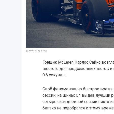
Фото: McLaren
Гонщик McLaren Карлос Сайнс возг
шестого дня предсезонных тестов и 
0,6 секунды.
Своё феноменально быстрое время и
сессии, на шинах C4 выдав лучший ре
четыре часа дневной сессии никто и
близко не подобрался к этому време