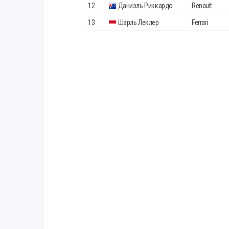
12
Даниэль Риккардо
Renault
13
Шарль Леклер
Ferrari