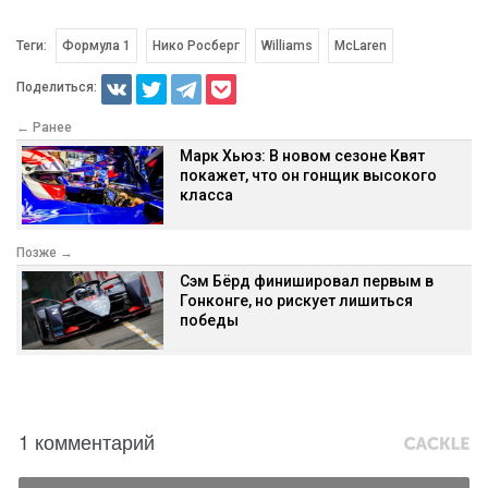
Теги:
Формула 1
Нико Росберг
Williams
McLaren
Поделиться:
← Ранее
Марк Хьюз: В новом сезоне Квят
покажет, что он гонщик высокого
класса
Позже →
Сэм Бёрд финишировал первым в
Гонконге, но рискует лишиться
победы
1 комментарий