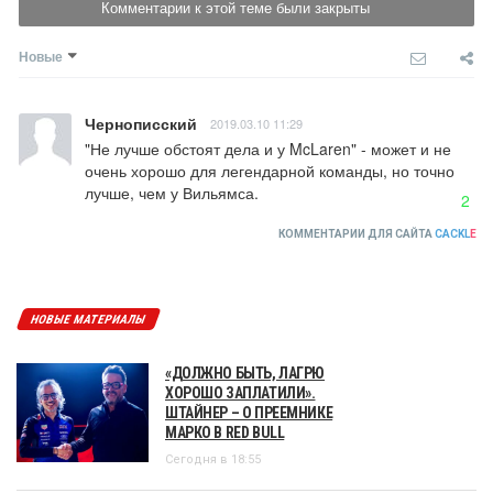
Комментарии к этой теме были закрыты
Новые
Чернописский
2019.03.10 11:29
"Не лучше обстоят дела и у McLaren" - может и не 
очень хорошо для легендарной команды, но точно 
лучше, чем у Вильямса.
2
КОММЕНТАРИИ ДЛЯ САЙТА
CACKL
E
НОВЫЕ МАТЕРИАЛЫ
«ДОЛЖНО БЫТЬ, ЛАГРЮ
ХОРОШО ЗАПЛАТИЛИ».
ШТАЙНЕР – О ПРЕЕМНИКЕ
МАРКО В RED BULL
Сегодня в 18:55