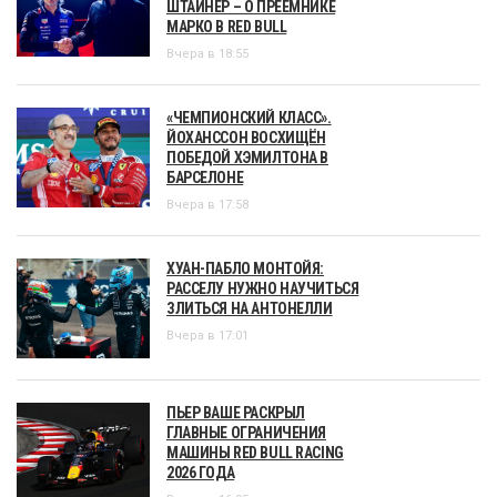
ШТАЙНЕР – О ПРЕЕМНИКЕ
МАРКО В RED BULL
Вчера в 18:55
«ЧЕМПИОНСКИЙ КЛАСС».
ЙОХАНССОН ВОСХИЩЁН
ПОБЕДОЙ ХЭМИЛТОНА В
БАРСЕЛОНЕ
Вчера в 17:58
ХУАН-ПАБЛО МОНТОЙЯ:
РАССЕЛУ НУЖНО НАУЧИТЬСЯ
ЗЛИТЬСЯ НА АНТОНЕЛЛИ
Вчера в 17:01
ПЬЕР ВАШЕ РАСКРЫЛ
ГЛАВНЫЕ ОГРАНИЧЕНИЯ
МАШИНЫ RED BULL RACING
2026 ГОДА