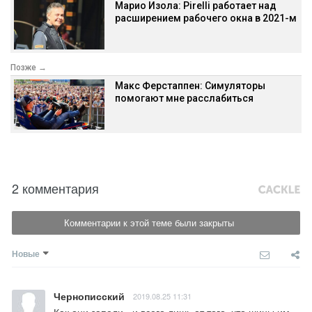
Марио Изола: Pirelli работает над
расширением рабочего окна в 2021-м
Позже →
Макс Ферстаппен: Симуляторы
помогают мне расслабиться
2 комментария
Комментарии к этой теме были закрыты
Новые
Чернописский
2019.08.25 11:31
Как они запели - и всего лишь от того, что шины им 