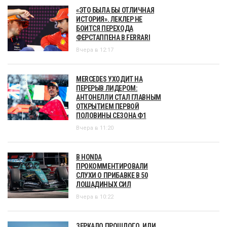
«ЭТО БЫЛА БЫ ОТЛИЧНАЯ
ИСТОРИЯ». ЛЕКЛЕР НЕ
БОИТСЯ ПЕРЕХОДА
ФЕРСТАППЕНА В FERRARI
Вчера в 12:17
MERCEDES УХОДИТ НА
ПЕРЕРЫВ ЛИДЕРОМ:
АНТОНЕЛЛИ СТАЛ ГЛАВНЫМ
ОТКРЫТИЕМ ПЕРВОЙ
ПОЛОВИНЫ СЕЗОНА Ф1
Вчера в 11:20
В HONDA
ПРОКОММЕНТИРОВАЛИ
СЛУХИ О ПРИБАВКЕ В 50
ЛОШАДИНЫХ СИЛ
Вчера в 10:22
ЗЕРКАЛО ПРОШЛОГО, ИЛИ