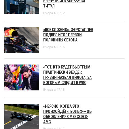
ВЕРНУТЬСЯ В БОРЬБУ ЗА
ТИТУЛ
Вчера в 19:12
«ВСЕ СЛОЖНО». ФЕРСТАППЕН
ПОДВЕЛ ИТОГ ПЕРВОЙ
ПОЛОВИНЫ СЕЗОНА
Вчера в 18:15
«ТОТ, КТО БУДЕТ БЫСТРЫМ
ПРАКТИЧЕСКИ ВЕЗДЕ»:
ГРЯЗИН НАЗВАЛ ПИЛОТА, ЗА
КОТОРЫМ СЛЕДИТ В WRC
Вчера в 17:18
«НЕЯСНО, КОГДА ЭТО
ПРОИЗОЙДЁТ»: ВОЛЬФ — ОБ
ОБНОВЛЕНИЯХ MERCEDES-
AMG
Вчера в 16:17