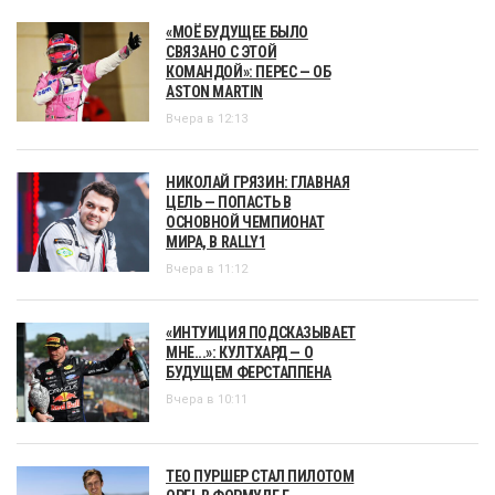
«МОЁ БУДУЩЕЕ БЫЛО
СВЯЗАНО С ЭТОЙ
КОМАНДОЙ»: ПЕРЕС — ОБ
ASTON MARTIN
Вчера в 12:13
НИКОЛАЙ ГРЯЗИН: ГЛАВНАЯ
ЦЕЛЬ — ПОПАСТЬ В
ОСНОВНОЙ ЧЕМПИОНАТ
МИРА, В RALLY1
Вчера в 11:12
«ИНТУИЦИЯ ПОДСКАЗЫВАЕТ
МНЕ...»: КУЛТХАРД — О
БУДУЩЕМ ФЕРСТАППЕНА
Вчера в 10:11
ТЕО ПУРШЕР СТАЛ ПИЛОТОМ