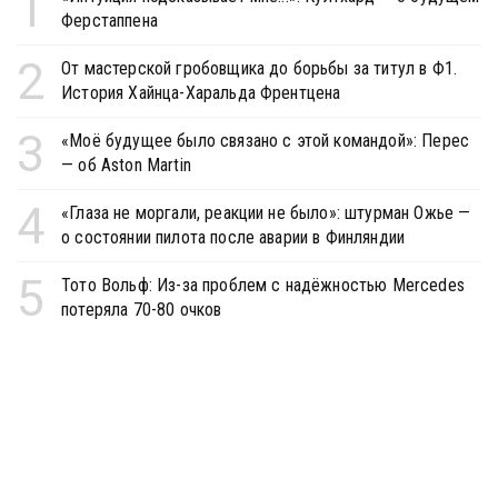
1
Ферстаппена
2
От мастерской гробовщика до борьбы за титул в Ф1.
История Хайнца-Харальда Френтцена
3
«Моё будущее было связано с этой командой»: Перес
— об Aston Martin
4
«Глаза не моргали, реакции не было»: штурман Ожье —
о состоянии пилота после аварии в Финляндии
5
Тото Вольф: Из-за проблем с надёжностью Mercedes
потеряла 70-80 очков