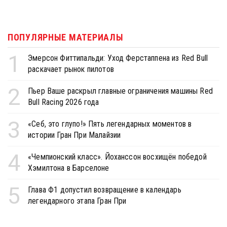
ПОПУЛЯРНЫЕ МАТЕРИАЛЫ
1
Эмерсон Фиттипальди: Уход Ферстаппена из Red Bull
раскачает рынок пилотов
2
Пьер Ваше раскрыл главные ограничения машины Red
Bull Racing 2026 года
3
«Себ, это глупо!» Пять легендарных моментов в
истории Гран При Малайзии
4
«Чемпионский класс». Йоханссон восхищён победой
Хэмилтона в Барселоне
5
Глава Ф1 допустил возвращение в календарь
легендарного этапа Гран При