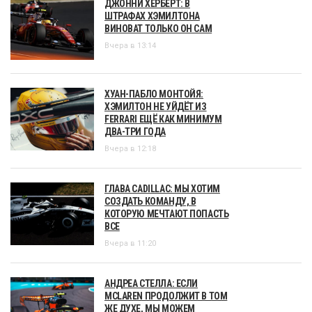
ДЖОННИ ХЕРБЕРТ: В
ШТРАФАХ ХЭМИЛТОНА
ВИНОВАТ ТОЛЬКО ОН САМ
Вчера в 13:14
ХУАН-ПАБЛО МОНТОЙЯ:
ХЭМИЛТОН НЕ УЙДЁТ ИЗ
FERRARI ЕЩЁ КАК МИНИМУМ
ДВА-ТРИ ГОДА
Вчера в 12:18
ГЛАВА CADILLAC: МЫ ХОТИМ
СОЗДАТЬ КОМАНДУ, В
КОТОРУЮ МЕЧТАЮТ ПОПАСТЬ
ВСЕ
Вчера в 11:20
АНДРЕА СТЕЛЛА: ЕСЛИ
MCLAREN ПРОДОЛЖИТ В ТОМ
ЖЕ ДУХЕ, МЫ МОЖЕМ