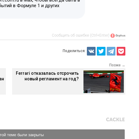
t.com.ru в Max, чтобы всегда быть в
бытий в Формуле 1 и других
Сообщить об ошибке (Ctrl+Enter)
Поделиться:
Позже →
Ferrari отказалась отсрочить
ан
новый регламент на год?
той теме были закрыты