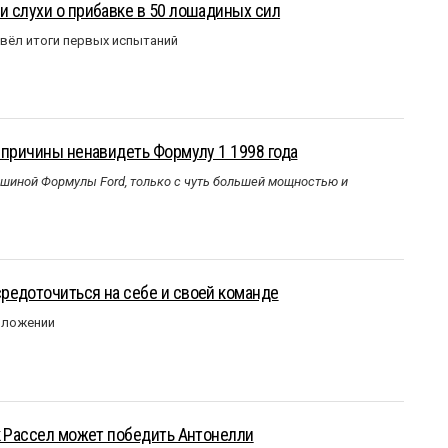
 слухи о прибавке в 50 лошадиных сил
вёл итоги первых испытаний
 причины ненавидеть Формулу 1 1998 года
ашиной Формулы Ford, только с чуть большей мощностью и
редоточиться на себе и своей команде
оложении
к Рассел может победить Антонелли