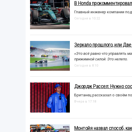
В Honda прокомментировали
Главный инженер компании под
Сегодня в 10:22
Зеркало прошлого, или Две
«Это всё равно что управлять м
прижимной силой. Это нелепо.
Сегодня в 8:10
Джордж Рассел: Нужно сос
Британец рассказал о своём п
Вчера в 17:18
Монтойя назвал способ, ка