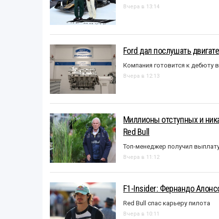
Вчера в 13:14
Ford дал послушать двигате
Компания готовится к дебюту 
Вчера в 12:13
Миллионы отступных и ника
Red Bull
Топ-менеджер получил выплат
Вчера в 11:12
F1-Insider: Фернандо Алонс
Red Bull спас карьеру пилота
Вчера в 10:11