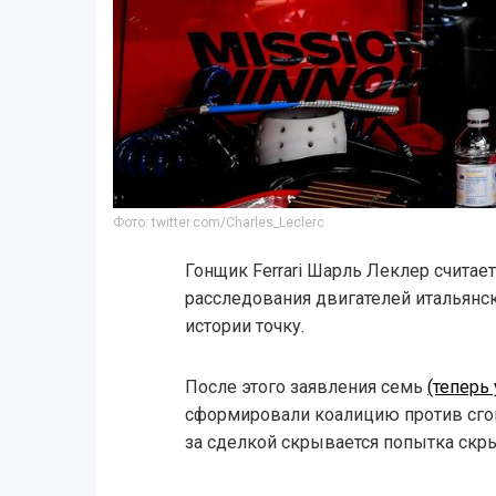
Фото: twitter.com/Charles_Leclerc
Гонщик Ferrari Шарль Леклер считает,
расследования двигателей итальянс
истории точку.
После этого заявления семь
(теперь
сформировали коалицию против сговор
за сделкой скрывается попытка скр