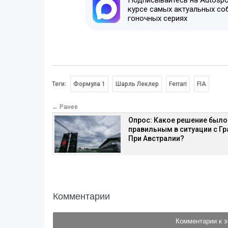
Подписывайтесь на Autospor
курсе самых актуальных со
гоночных сериях
Теги:
Формула 1
Шарль Леклер
Ferrari
FIA
← Ранее
Опрос: Какое решение было
правильным в ситуации с Гр
При Австралии?
Комментарии
Комментарии к э