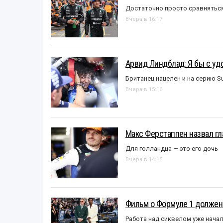
Достаточно просто сравняться
Вчера в 16:17
Арвид Линдблад: Я бы с уд
Британец нацелен и на серию S
Вчера в 15:16
Макс Ферстаппен назвал гл
Для голландца — это его дочь
Вчера в 14:15
Фильм о Формуле 1 должен
Работа над сиквелом уже нача