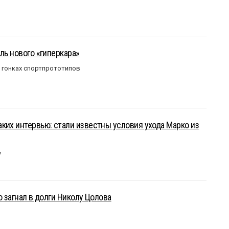
ль нового «гиперкара»
в гонках спортпрототипов
ких интервью: стали известны условия ухода Марко из
у
о загнал в долги Николу Цолова