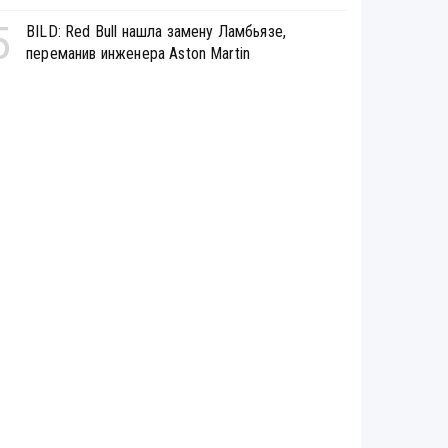
5
BILD: Red Bull нашла замену Ламбьязе,
переманив инженера Aston Martin