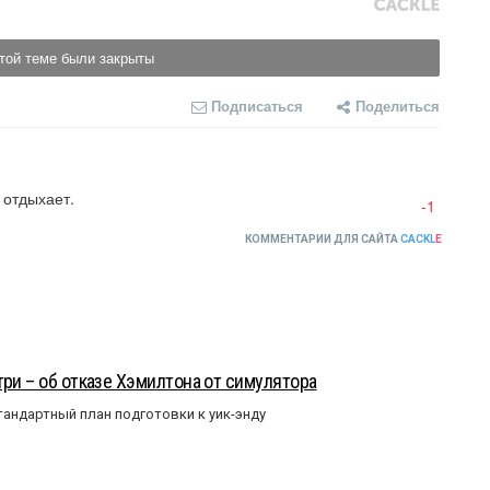
той теме были закрыты
Подписаться
Поделиться
- отдыхает.
-1
КОММЕНТАРИИ ДЛЯ САЙТА
CACKL
E
три – об отказе Хэмилтона от симулятора
андартный план подготовки к уик-энду