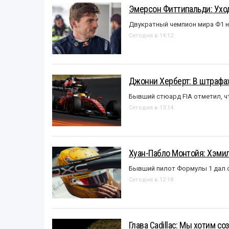
Эмерсон Фиттипальди: Уход
Двукратный чемпион мира Ф1 н
Сегодня в 14:12
Джонни Херберт: В штрафах
Бывший стюард FIA отметил, ч
Сегодня в 13:14
Хуан-Пабло Монтойя: Хэмилт
Бывший пилот Формулы 1 дал с
Сегодня в 12:18
Глава Cadillac: Мы хотим с