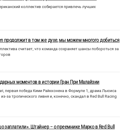
мериканский коллектив собирается привлечь лучших
en продолжит в том же духе, мы можем многого добиться
ллектива считает, что команда сохраняет шансы побороться за
торов
ендарных моментов в истории Гран При Малайзии
ri, первая победа Кими Райкконена в Формуле 1, драма Льюиса
з-за тропического ливня и, конечно, скандал в Red Bull Racing
о заплатили». Штайнер – о преемнике Марко в Red Bull