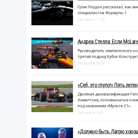
Грэм Лоудон рассказал, как а
специалистов Формулы 1
Сегодня в 11:20
Андреа Стелла: Если McLar
Руководитель чемпионского ко
третий подряд Кубок Конструк
Сегодня в 10:22
«Себ, это глупо!» Пять лег
Двойная дисквалификация Ferra
Хэмилтона, половинчатые очки и
под названием «Mульти 21»…
Сегодня в 9:02
«Должно быть, Лагрю хорош