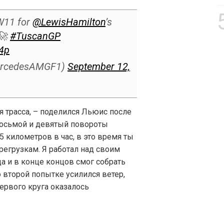
 W11 for
@LewisHamilton
’s
🚀
#TuscanGP
4p
ercedesAMGF1)
September 12,
 трасса, – поделился Льюис после
восьмой и девятый повороты
5 километров в час, в это время ты
егрузкам. Я работал над своим
а и в конце концов смог собрать
о второй попытке усилился ветер,
первого круга оказалось