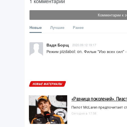
1 комментарий
Комментарии к э
Новые
Лучшие
Ранее
Вадя Борщ
2020.09.12 19:17
Режим pizdabol: on. Фильм "Изо всех сил" 
НОВЫЕ МАТЕРИАЛЫ
«Разница поколений». Пиас
Пилот McLaren предпочитает ст
Сегодня в 17:58