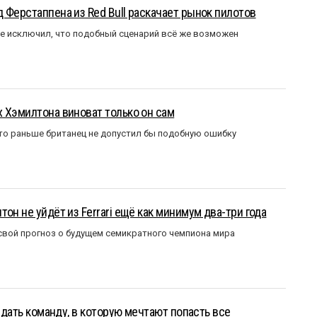
 Ферстаппена из Red Bull раскачает рынок пилотов
е исключил, что подобный сценарий всё же возможен
 Хэмилтона виноват только он сам
то раньше британец не допустил бы подобную ошибку
он не уйдёт из Ferrari ещё как минимум два-три года
вой прогноз о будущем семикратного чемпиона мира
оздать команду, в которую мечтают попасть все