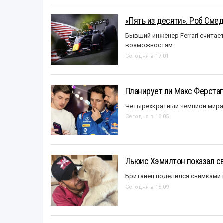
«Пять из десяти». Роб Смед
Бывший инженер Ferrari считае
возможностям.
Сегодня в 17:01
Планирует ли Макс Ферста
Четырёхкратный чемпион мира 
Сегодня в 16:05
Льюис Хэмилтон показал с
Британец поделился снимками 
Сегодня в 15:09