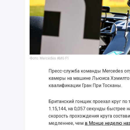
Фото: Mercedes AMG F1
Пресс-служба команды Mercedes опу
камеры на машине Льюиса Хэмилтона
квалификации Гран При Тосканы.
Британский гонщик проехал круг по 
1.15,144, на 0,057 секунды быстрее 
скорость прохождения круга состави
медленнее, чем
в Монце неделю на