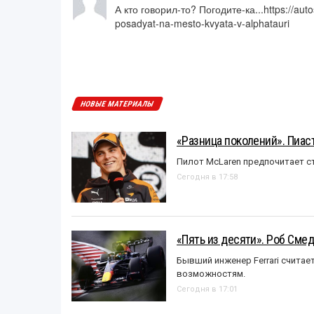
А кто говорил-то? Погодите-ка...https://au
posadyat-na-mesto-kvyata-v-alphatauri
НОВЫЕ МАТЕРИАЛЫ
«Разница поколений». Пиас
Пилот McLaren предпочитает ст
Сегодня в 17:58
«Пять из десяти». Роб Смед
Бывший инженер Ferrari считае
возможностям.
Сегодня в 17:01