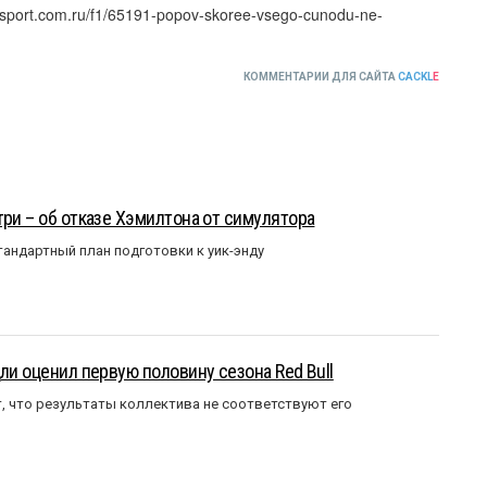
tosport.com.ru/f1/65191-popov-skoree-vsego-cunodu-ne-
КОММЕНТАРИИ ДЛЯ САЙТА
CACKL
E
три – об отказе Хэмилтона от симулятора
андартный план подготовки к уик-энду
ли оценил первую половину сезона Red Bull
т, что результаты коллектива не соответствуют его