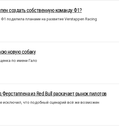
ппен создать собственную команду Ф1?
Ф1 поделила планами на развитие Verstappen Racing
вою новую собаку
щенка по имени Гало
 Ферстаппена из Red Bull раскачает рынок пилотов
е исключил, что подобный сценарий всё же возможен