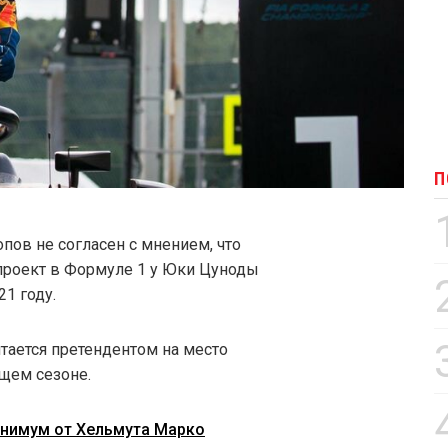
П
пов не согласен с мнением, что
проект в Формуле 1 у Юки Цуноды
1 году.
итается претендентом на место
ющем сезоне.
инимум от Хельмута Марко