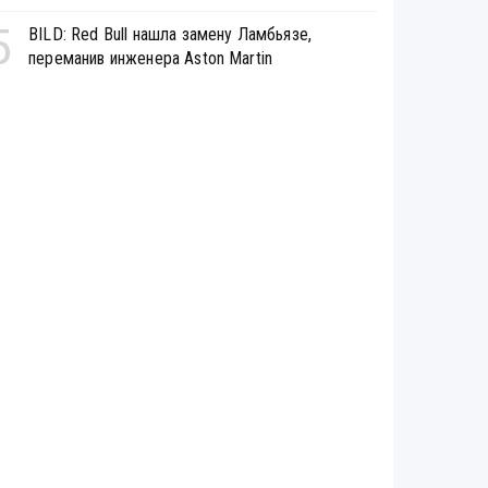
5
BILD: Red Bull нашла замену Ламбьязе,
переманив инженера Aston Martin