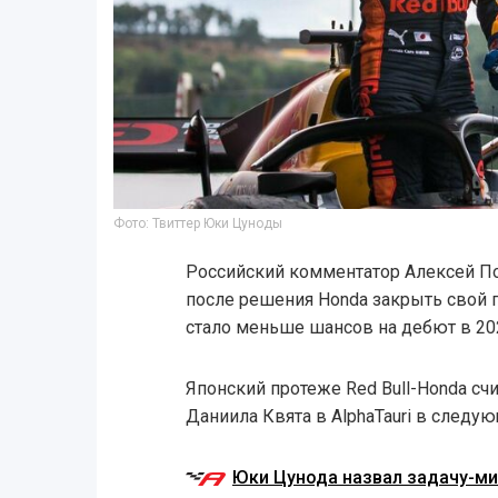
Фото: Твиттер Юки Цуноды
Российский комментатор Алексей По
после решения Honda закрыть свой 
стало меньше шансов на дебют в 202
Японский протеже Red Bull-Honda сч
Даниила Квята в AlphaTauri в следу
Юки Цунода назвал задачу-м