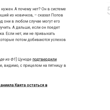
е нужен. А почему нет? Он в системе
учший из новичков, – сказал Попов
год они в любом случае могут его
лучить. А дальше, если он поедет
а. Если нет, им не привыкать
которые потом добиваются успехов
оде из Ф1
] Цуноде
подтвердили
, видимо, с прицелом на пятницу в
аниила Квята остаться в