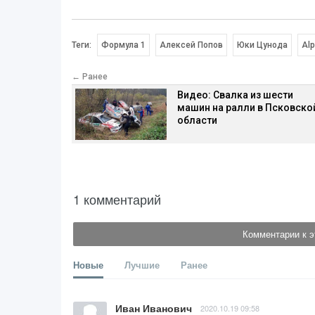
Теги:
Формула 1
Алексей Попов
Юки Цунода
Alp
← Ранее
Видео: Свалка из шести
машин на ралли в Псковско
области
1 комментарий
Комментарии к э
Новые
Лучшие
Ранее
Иван Иванович
2020.10.19 09:58