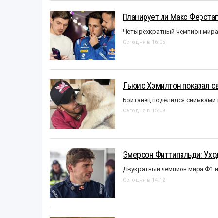
Планирует ли Макс Ферста
Четырёхкратный чемпион мира 
Сегодня в 16:05
Льюис Хэмилтон показал с
Британец поделился снимками 
Сегодня в 15:09
Эмерсон Фиттипальди: Уход
Двукратный чемпион мира Ф1 н
Сегодня в 14:12