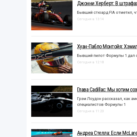
Джонни Херберт: В штрафах
Бывший стюард FIA отметил, ч
Сегодня в 13:14
Хуан-Пабло Монтойя: Хэмилт
Бывший пилот Формулы 1 дал с
Сегодня в 12:18
Глава Cadillac: Мы хотим с
Грэм Лоудон рассказал, как а
специалистов Формулы 1
Сегодня в 11:20
Андреа Стелла: Если McLar