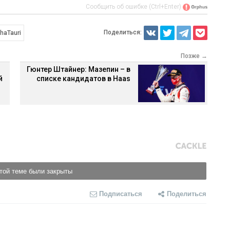
Сообщить об ошибке (Ctrl+Enter)
Поделиться:
haTauri
Позже →
Гюнтер Штайнер: Мазепин – в
й
списке кандидатов в Haas
той теме были закрыты
Подписаться
Поделиться