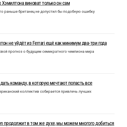
 Хэмилтона виноват только он сам
то раньше британец не допустил бы подобную ошибку
он не уйдёт из Ferrari ещё как минимум два-три года
вой прогноз о будущем семикратного чемпиона мира
оздать команду, в которую мечтают попасть все
мериканский коллектив собирается привлечь лучших
en продолжит в том же духе, мы можем многого добиться