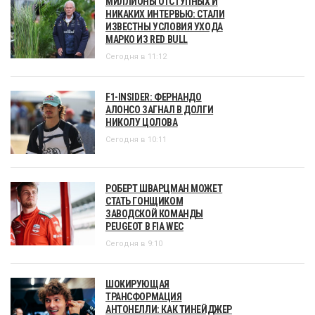
МИЛЛИОНЫ ОТСТУПНЫХ И
НИКАКИХ ИНТЕРВЬЮ: СТАЛИ
ИЗВЕСТНЫ УСЛОВИЯ УХОДА
МАРКО ИЗ RED BULL
Сегодня в 11:12
F1-INSIDER: ФЕРНАНДО
АЛОНСО ЗАГНАЛ В ДОЛГИ
НИКОЛУ ЦОЛОВА
Сегодня в 10:11
РОБЕРТ ШВАРЦМАН МОЖЕТ
СТАТЬ ГОНЩИКОМ
ЗАВОДСКОЙ КОМАНДЫ
PEUGEOT В FIA WEC
Сегодня в 9:10
ШОКИРУЮЩАЯ
ТРАНСФОРМАЦИЯ
АНТОНЕЛЛИ: КАК ТИНЕЙДЖЕР