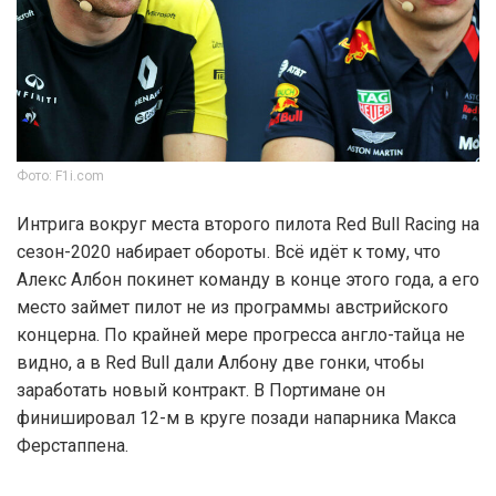
Фото: F1i.com
Интрига вокруг места второго пилота Red Bull Racing на
сезон-2020 набирает обороты. Всё идёт к тому, что
Алекс Албон покинет команду в конце этого года, а его
место займет пилот не из программы австрийского
концерна. По крайней мере прогресса англо-тайца не
видно, а в Red Bull дали Албону две гонки, чтобы
заработать новый контракт. В Портимане он
финишировал 12-м в круге позади напарника Макса
Ферстаппена.