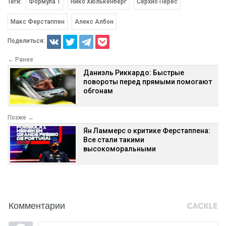
Теги:
Формула 1
Нико Хюлькенберг
Серхио Перес
Макс Ферстаппен
Алекс Албон
Поделиться:
← Ранее
Даниэль Риккардо: Быстрые
повороты перед прямыми помогают
обгонам
Позже →
Ян Ламмерс о критике Ферстаппена:
Все стали такими
высокоморальными
Комментарии