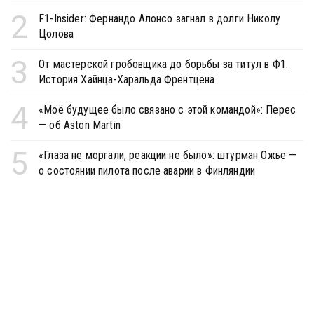
2
F1-Insider: Фернандо Алонсо загнал в долги Николу
Цолова
3
От мастерской гробовщика до борьбы за титул в Ф1.
История Хайнца-Харальда Френтцена
4
«Моё будущее было связано с этой командой»: Перес
— об Aston Martin
5
«Глаза не моргали, реакции не было»: штурман Ожье —
о состоянии пилота после аварии в Финляндии