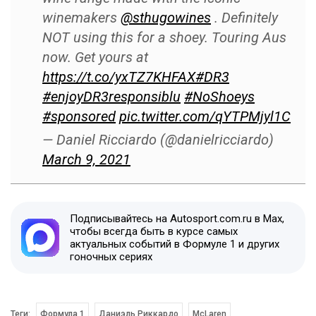
winemakers
@sthugowines
. Definitely
NOT using this for a shoey. Touring Aus
now. Get yours at
https://t.co/yxTZ7KHFAX
#DR3
#enjoyDR3responsiblu
#NoShoeys
#sponsored
pic.twitter.com/qYTPMjyl1C
— Daniel Ricciardo (@danielricciardo)
March 9, 2021
Подписывайтесь на Autosport.com.ru в Max,
чтобы всегда быть в курсе самых
актуальных событий в Формуле 1 и других
гоночных сериях
Теги:
Формула 1
Даниэль Риккардо
McLaren