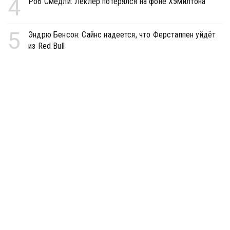
4
Роб Смедли: Леклер потерялся на фоне Хэмилтона
5
Эндрю Бенсон: Сайнс надеется, что Ферстаппен уйдёт
из Red Bull