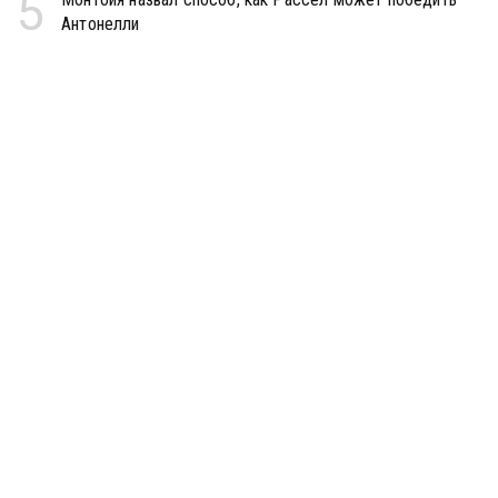
5
Антонелли