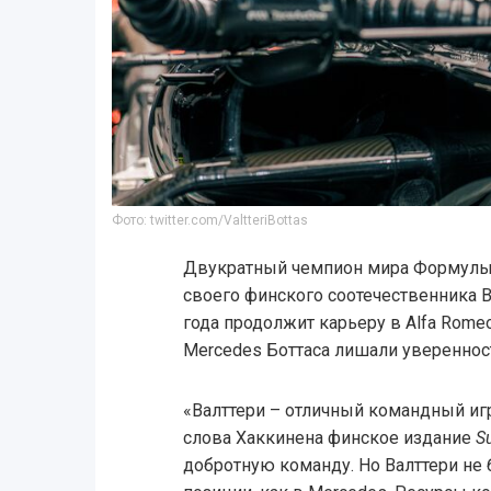
Фото: twitter.com/ValtteriBottas
Двукратный чемпион мира Формулы 
своего финского соотечественника В
года продолжит карьеру в Alfa Rome
Mercedes Боттаса лишали уверенност
«Валттери – отличный командный иг
слова Хаккинена финское издание
S
добротную команду. Но Валттери не 