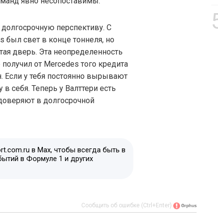
оманд явно несопоставимы.
 долгосрочную перспективу. С
 был свет в конце тоннеля, но
ртая дверь. Эта неопределенность
 получил от Mercedes того кредита
. Если у тебя постоянно вырывают
 в себя. Теперь у Валттери есть
 доверяют в долгосрочной
t.com.ru в Max, чтобы всегда быть в
бытий в Формуле 1 и других
Сообщить об ошибке (Ctrl+Enter)