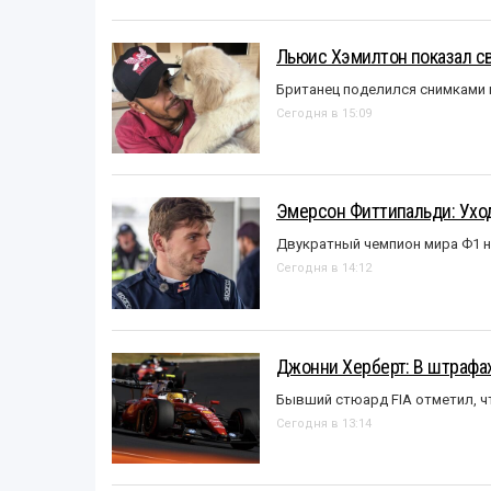
Льюис Хэмилтон показал с
Британец поделился снимками 
Сегодня в 15:09
Эмерсон Фиттипальди: Уход
Двукратный чемпион мира Ф1 н
Сегодня в 14:12
Джонни Херберт: В штрафах
Бывший стюард FIA отметил, ч
Сегодня в 13:14