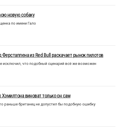
вою новую собаку
щенка по имени Гало
 Ферстаппена из Red Bull раскачает рынок пилотов
е исключил, что подобный сценарий всё же возможен
 Хэмилтона виноват только он сам
то раньше британец не допустил бы подобную ошибку