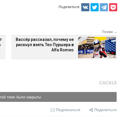
Поделиться:
Позже →
т
Вассёр рассказал, почему не
в
рискнул взять Тео Пуршера в
Alfa Romeo
той теме были закрыты
Подписаться
Поделиться