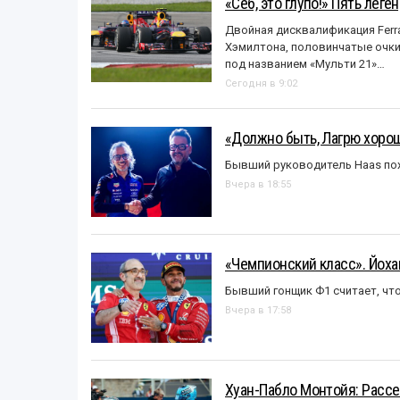
«Себ, это глупо!» Пять лег
Двойная дисквалификация Ferra
Хэмилтона, половинчатые очки и
под названием «Mульти 21»…
Сегодня в 9:02
«Должно быть, Лагрю хорош
Бывший руководитель Haas пох
Вчера в 18:55
«Чемпионский класс». Йох
Бывший гонщик Ф1 считает, что
Вчера в 17:58
Хуан-Пабло Монтойя: Рассе