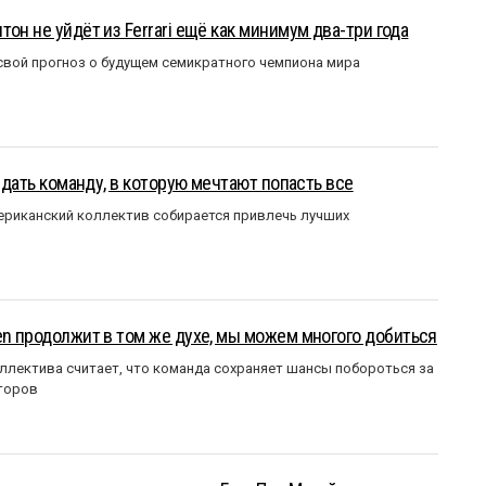
он не уйдёт из Ferrari ещё как минимум два-три года
вой прогноз о будущем семикратного чемпиона мира
оздать команду, в которую мечтают попасть все
мериканский коллектив собирается привлечь лучших
en продолжит в том же духе, мы можем многого добиться
ллектива считает, что команда сохраняет шансы побороться за
торов