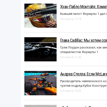
Хуан-Пабло Монтойя: Хэмилт
Бывший пилот Формулы 1 дал с
Сегодня в 12:18
Глава Cadillac: Мы хотим с
Грэм Лоудон рассказал, как а
специалистов Формулы 1
Сегодня в 11:20
Андреа Стелла: Если McLar
Руководитель чемпионского ко
третий подряд Кубок Конструк
Сегодня в 10:22