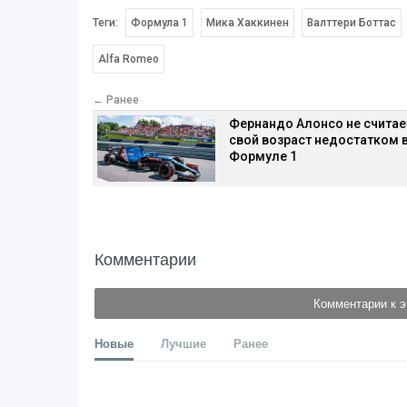
Теги:
Формула 1
Мика Хаккинен
Валттери Боттас
Alfa Romeo
← Ранее
Фернандо Алонсо не считае
свой возраст недостатком 
Формуле 1
Комментарии
Комментарии к э
Новые
Лучшие
Ранее