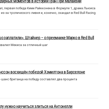
ендарных моментов в истории Гран При Малайзии
ri, первая победа Кими Райкконена в Формуле 1, драма Льюиса
з-за тропического ливня и, конечно, скандал в Red Bull Racing
о заплатили». Штайнер – о преемнике Марко в Red Bull
валил Мекиса за отличный шаг
анссон восхищён победой Хэмилтона в Барселоне
 шанс британца на победу составлял два процента
лу нужно научиться злиться на Антонелли