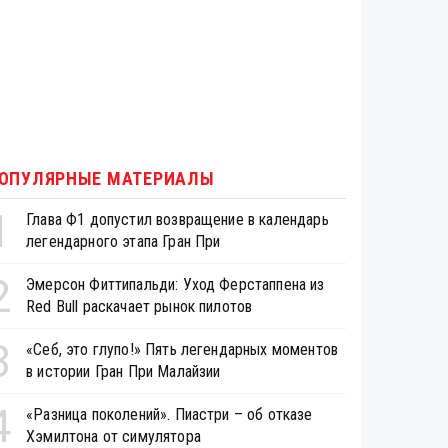
ОПУЛЯРНЫЕ МАТЕРИАЛЫ
1
Глава Ф1 допустил возвращение в календарь
легендарного этапа Гран При
2
Эмерсон Фиттипальди: Уход Ферстаппена из
Red Bull раскачает рынок пилотов
3
«Себ, это глупо!» Пять легендарных моментов
в истории Гран При Малайзии
4
«Разница поколений». Пиастри – об отказе
Хэмилтона от симулятора