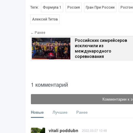
Теги:
Формула 1
Россия
Гран При России
Росгон
Алексей Титов
← Ранее
Российских симрейсеров
исключили из
международного
соревнования
1 комментарий
Комментарии к э
Новые
Лучшие
Ранее
vitali poddubn
2022.03.07 10:48