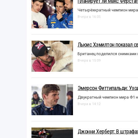
Планирует ли Макс Ферста
Четырёхкратный чемпион мира 
Вчера в 16:05
Льюис Хэмилтон показал с
Британец поделился снимками 
Вчера в 15:09
Эмерсон Фиттипальди: Уход
Двукратный чемпион мира Ф1 н
Вчера в 14:12
Джонни Херберт: В штрафах