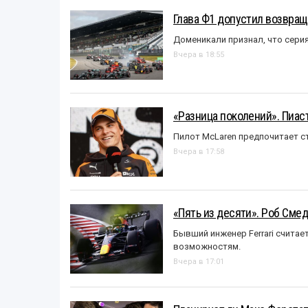
Глава Ф1 допустил возвращ
Доменикали признал, что сери
Вчера в 18:55
«Разница поколений». Пиас
Пилот McLaren предпочитает ст
Вчера в 17:58
«Пять из десяти». Роб Смед
Бывший инженер Ferrari считае
возможностям.
Вчера в 17:01