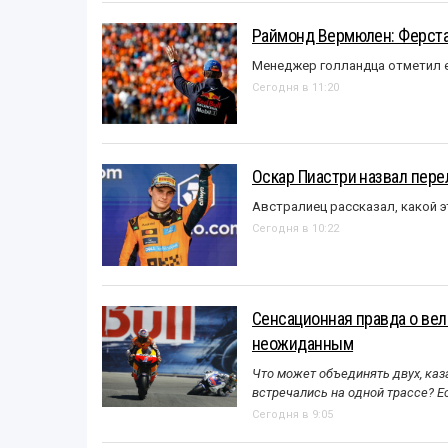
Раймонд Вермюлен: Ферста
Менеджер голландца отметил е
Сегодня в 11:20
Оскар Пиастри назвал пер
Австралиец рассказал, какой э
Сегодня в 10:22
Сенсационная правда о вел
неожиданным
Что может объединять двух, каз
встречались на одной трассе? 
Сегодня в 9:05