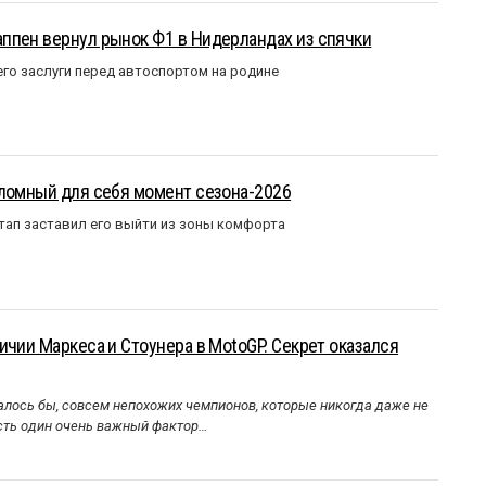
ппен вернул рынок Ф1 в Нидерландах из спячки
го заслуги перед автоспортом на родине
еломный для себя момент сезона-2026
тап заставил его выйти из зоны комфорта
ичии Маркеса и Стоунера в MotoGP. Секрет оказался
алось бы, совсем непохожих чемпионов, которые никогда даже не
Есть один очень важный фактор…