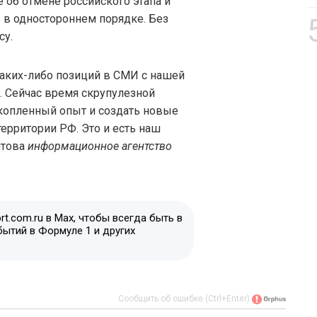
е об отмене российского этапа и
 в одностороннем порядке. Без
су.
каких-либо позиций в СМИ с нашей
 Сейчас время скрупулезной
акопленный опыт и создать новые
территории РФ. Это и есть наш
итова
информационное агентство
t.com.ru в Max, чтобы всегда быть в
бытий в Формуле 1 и других
Сообщить об ошибке (Ctrl+Enter)