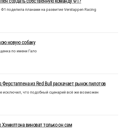
ппен создать собственную команду Ф1?
Ф1 поделила планами на развитие Verstappen Racing
вою новую собаку
щенка по имени Гало
 Ферстаппена из Red Bull раскачает рынок пилотов
е исключил, что подобный сценарий всё же возможен
 Хэмилтона виноват только он сам