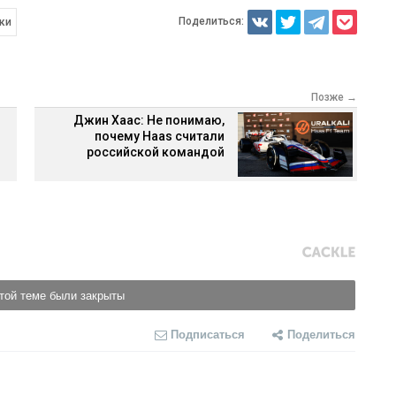
Поделиться:
ки
Позже →
Джин Хаас: Не понимаю,
почему Haas считали
российской командой
той теме были закрыты
Подписаться
Поделиться