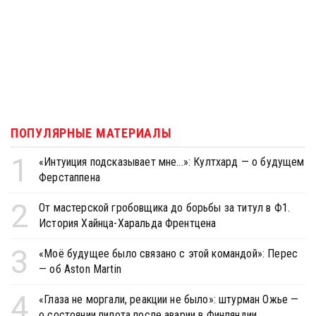
ПОПУЛЯРНЫЕ МАТЕРИАЛЫ
1
«Интуиция подсказывает мне...»: Култхард — о будущем
Ферстаппена
2
От мастерской гробовщика до борьбы за титул в Ф1.
История Хайнца-Харальда Френтцена
3
«Моё будущее было связано с этой командой»: Перес
— об Aston Martin
4
«Глаза не моргали, реакции не было»: штурман Ожье —
о состоянии пилота после аварии в Финляндии