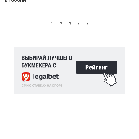
1
2
3
›
»