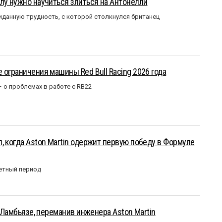
лу нужно научиться злиться на Антонелли
данную трудность, с которой столкнулся британец
 ограничения машины Red Bull Racing 2026 года
– о проблемах в работе с RB22
, когда Aston Martin одержит первую победу в Формуле
етный период
у Ламбьязе, переманив инженера Aston Martin