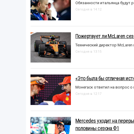
Обязанности итальянца будут 
Сегодня в 14:12
Пожертвует ли McLaren се
Технический директор McLaren
Сегодня в 13:15
«Это была бы отличная исто
Монегаск ответил на вопрос о
Сегодня в 12:17
Mercedes уходит на перер
половины сезона Ф1