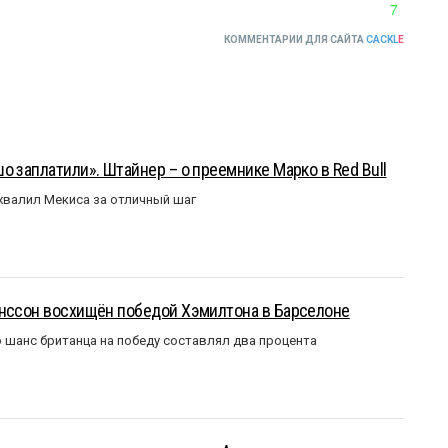
7
КОММЕНТАРИИ ДЛЯ САЙТА
CACKL
E
о заплатили». Штайнер – о преемнике Марко в Red Bull
валил Мекиса за отличный шаг
анссон восхищён победой Хэмилтона в Барселоне
 шанс британца на победу составлял два процента