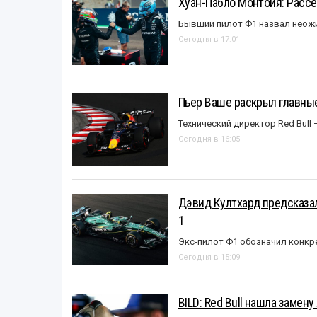
Хуан-Пабло Монтойя: Рассе
Бывший пилот Ф1 назвал неожи
Сегодня в 17:01
Пьер Ваше раскрыл главные
Технический директор Red Bull 
Сегодня в 16:05
Дэвид Култхард предсказал
1
Экс-пилот Ф1 обозначил конкр
Сегодня в 15:09
BILD: Red Bull нашла замен