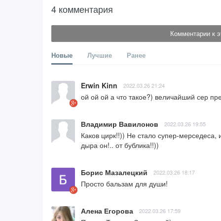
4 комментария
Комментарии к э
Новые
Лучшие
Ранее
Erwin Kinn
2022.03.26 21:24
ой ой ой а что такое?) величайший сер пре
Владимир Вавилонов
2022.03.26 19:55
Каков цирк!!)) Не стало супер-мерседеса,
дыра он!.. от бублика!!))
Борис Мазалецкий
2022.03.26 18:17
Просто бальзам для души!
Алена Егорова
2022.03.26 17:59