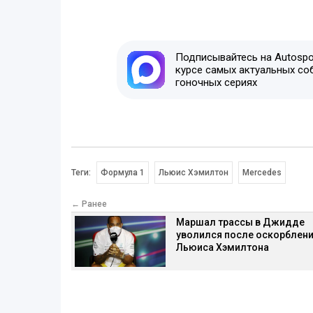
Подписывайтесь на Autospor
курсе самых актуальных со
гоночных сериях
Теги:
Формула 1
Льюис Хэмилтон
Mercedes
← Ранее
Маршал трассы в Джидде
уволился после оскорблен
Льюиса Хэмилтона