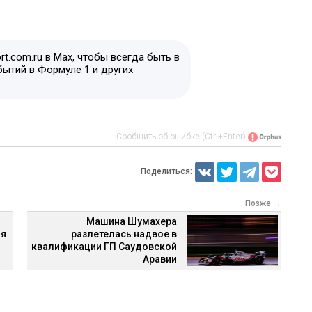
t.com.ru в Max, чтобы всегда быть в
бытий в Формуле 1 и других
Сообщить об ошибке (Ctrl+Enter)
Поделиться:
Позже →
Машина Шумахера
ия
разлетелась надвое в
квалификации ГП Саудовской
Аравии