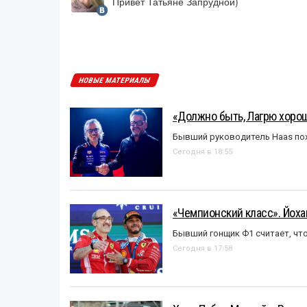
Привет Татьяне Запрудной)
НОВЫЕ МАТЕРИАЛЫ
«Должно быть, Лагрю хорош
Бывший руководитель Haas пох
Сегодня в 18:55
«Чемпионский класс». Йох
Бывший гонщик Ф1 считает, что
Сегодня в 17:58