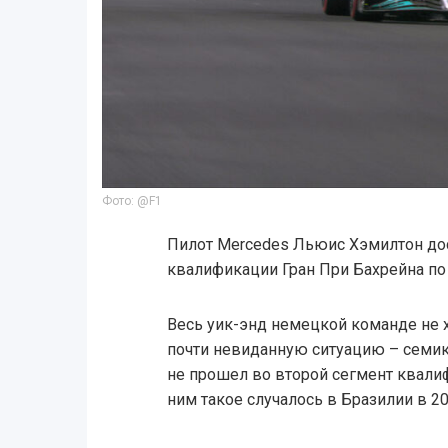
Фото: @F1
Пилот Mercedes Льюис Хэмилтон дос
квалификации Гран При Бахрейна по 
Весь уик-энд немецкой команде не х
почти невиданную ситуацию – семи
не прошел во второй сегмент квали
ним такое случалось в Бразилии в 20