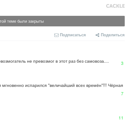
той теме были закрыты
Подписаться
Поделиться
возмогатель не превозмог в этот раз без самовоза....
3
 и мгновенно испарился "величайший всех времён"!!! Чёрная 
7
11