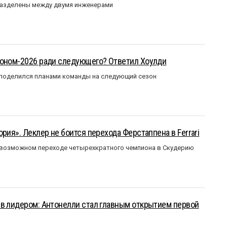
разделены между двумя инженерами
зоном-2026 ради следующего? Ответил Хоулди
 поделился планами команды на следующий сезон
рия». Леклер не боится перехода Ферстаппена в Ferrari
 возможном переходе четырехкратного чемпиона в Скудерию
ыв лидером: Антонелли стал главным открытием первой