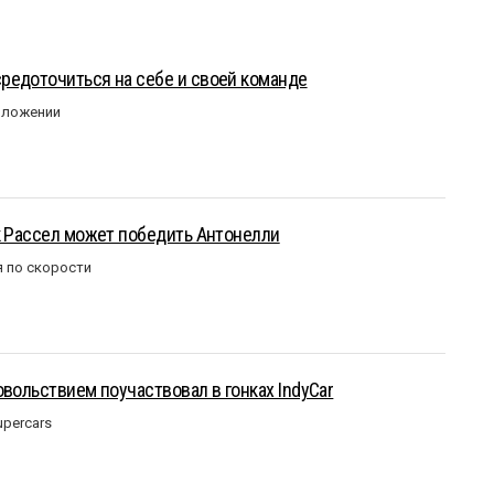
редоточиться на себе и своей команде
оложении
к Рассел может победить Антонелли
 по скорости
овольствием поучаствовал в гонках IndyCar
upercars