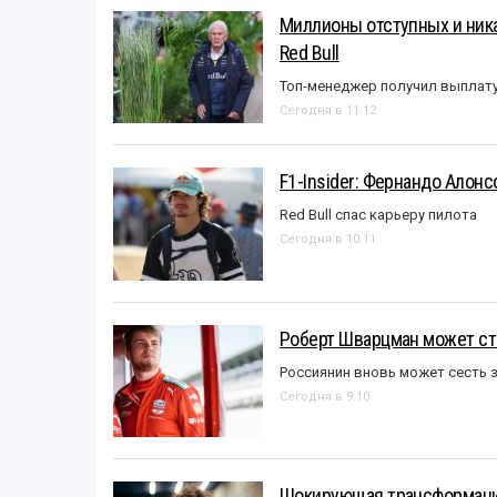
Миллионы отступных и ника
Red Bull
Топ-менеджер получил выплат
Сегодня в 11:12
F1-Insider: Фернандо Алонс
Red Bull спас карьеру пилота
Сегодня в 10:11
Роберт Шварцман может ст
Россиянин вновь может сесть з
Сегодня в 9:10
Шокирующая трансформация