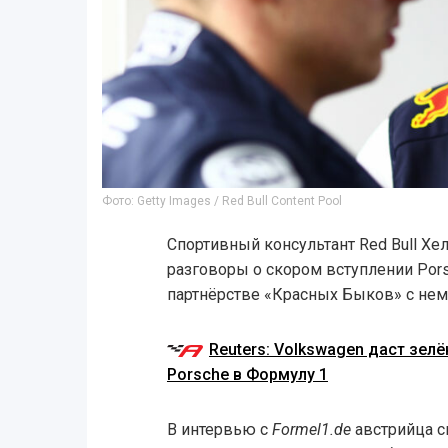
Фото: Getty Images / Red Bull Content Pool
Спортивный консультант Red Bull Х
разговоры о скором вступлении Por
партнёрстве «Красных Быков» с не
Reuters: Volkswagen даст зелё
Porsche в Формулу 1
В интервью с
Formel1.de
австрийца сп