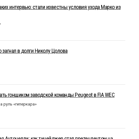
ких интервью: стали известны условия ухода Марко из
у
о загнал в долги Николу Цолова
ать гонщиком заводской команды Peugeot в FIA WEC
а руль «гиперкара»
 Антонелли: как тинейджер стал претендентом на