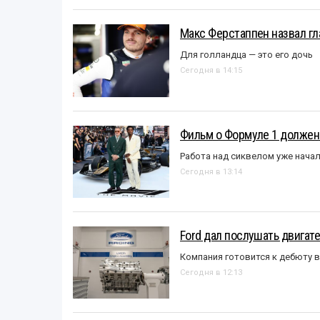
Макс Ферстаппен назвал гл
Для голландца — это его дочь
Сегодня в 14:15
Фильм о Формуле 1 должен
Работа над сиквелом уже нача
Сегодня в 13:14
Ford дал послушать двигате
Компания готовится к дебюту 
Сегодня в 12:13