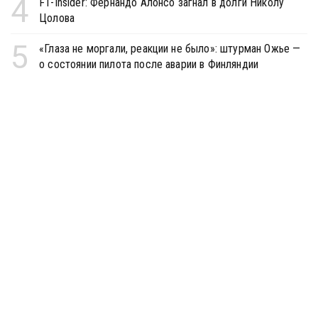
4
F1-Insider: Фернандо Алонсо загнал в долги Николу
Цолова
5
«Глаза не моргали, реакции не было»: штурман Ожье —
о состоянии пилота после аварии в Финляндии