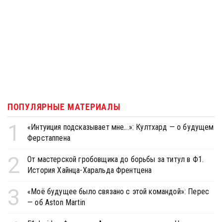
ПОПУЛЯРНЫЕ МАТЕРИАЛЫ
1
«Интуиция подсказывает мне...»: Култхард — о будущем
Ферстаппена
2
От мастерской гробовщика до борьбы за титул в Ф1.
История Хайнца-Харальда Френтцена
3
«Моё будущее было связано с этой командой»: Перес
— об Aston Martin