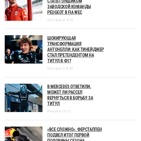
СТАТЬ ГОНЩИКОМ
ЗАВОДСКОЙ КОМАНДЫ
PEUGEOT В FIA WEC
Сегодня в 9:10
ШОКИРУЮЩАЯ
ТРАНСФОРМАЦИЯ
АНТОНЕЛЛИ: КАК ТИНЕЙДЖЕР
СТАЛ ПРЕТЕНДЕНТОМ НА
ТИТУЛ В Ф1?
Сегодня в 8:30
В MERCEDES ОТВЕТИЛИ,
МОЖЕТ ЛИ РАССЕЛ
ВЕРНУТЬСЯ В БОРЬБУ ЗА
ТИТУЛ
Вчера в 19:12
«ВСЕ СЛОЖНО». ФЕРСТАППЕН
ПОДВЕЛ ИТОГ ПЕРВОЙ
ПОЛОВИНЫ СЕЗОНА