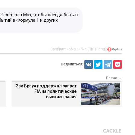
t.com.ru в Max, чтобы всегда быть в
бытий в Формуле 1 и других
Сообщить об ошибке (Ctrl+Enter)
Поделиться:
Позже →
Зак Браун поддержал запрет
FIA на политические
высказывания