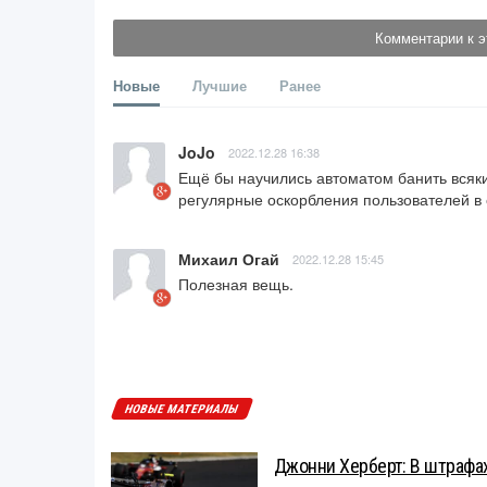
Комментарии к э
Новые
Лучшие
Ранее
JoJo
2022.12.28 16:38
Ещё бы научились автоматом банить всяких
регулярные оскорбления пользователей в 
Михаил Огай
2022.12.28 15:45
Полезная вещь.
НОВЫЕ МАТЕРИАЛЫ
Джонни Херберт: В штрафах