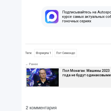
Подписывайтесь на Autospor
курсе самых актуальных со
гоночных сериях
Теги:
Формула 1
Пэт Симондс
← Ранее
Пол Монаган: Машины 2023
года не будут одинаковыми
2 комментария