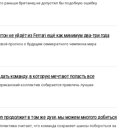
то раньше британец не допустил бы подобную ошибку
он не уйдёт из Ferrari ещё как минимум два-три года
вой прогноз о будущем семикратного чемпиона мира
оздать команду, в которую мечтают попасть все
мериканский коллектив собирается привлечь лучших
en продолжит в том же духе, мы можем многого добиться
ллектива считает, что команда сохраняет шансы побороться за