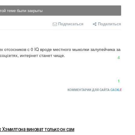
той теме были закрыты
Подписаться
Поделиться
 отсосников с 0 IQ вроде местного мыколки залупейчика за 
соцсетях, интернет станет чище.
4
1
КОММЕНТАРИИ ДЛЯ САЙТА
CACKL
E
 Хэмилтона виноват только он сам