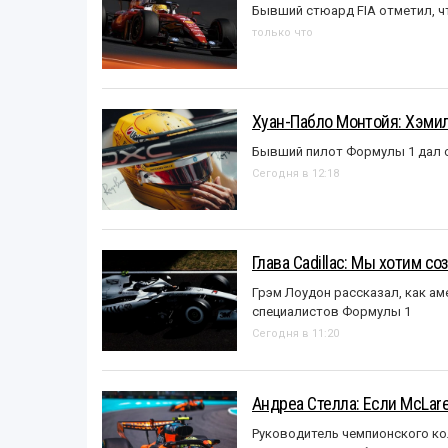
Бывший стюард FIA отметил, ч
только что
Хуан-Пабло Монтойя: Хэмилт
Бывший пилот Формулы 1 дал с
Сегодня в 12:18
Глава Cadillac: Мы хотим с
Грэм Лоудон рассказал, как а
специалистов Формулы 1
Сегодня в 11:20
Андреа Стелла: Если McLar
Руководитель чемпионского ко