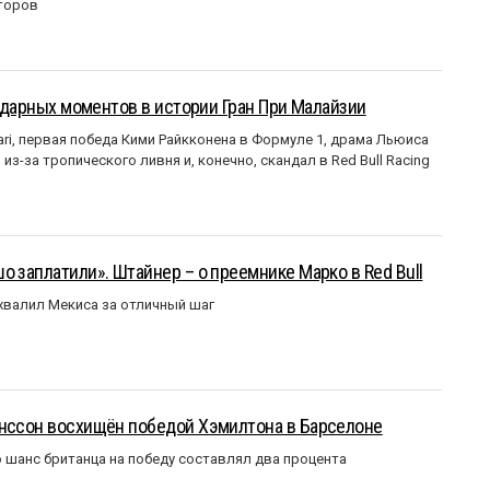
торов
ендарных моментов в истории Гран При Малайзии
ri, первая победа Кими Райкконена в Формуле 1, драма Льюиса
з-за тропического ливня и, конечно, скандал в Red Bull Racing
о заплатили». Штайнер – о преемнике Марко в Red Bull
валил Мекиса за отличный шаг
анссон восхищён победой Хэмилтона в Барселоне
 шанс британца на победу составлял два процента