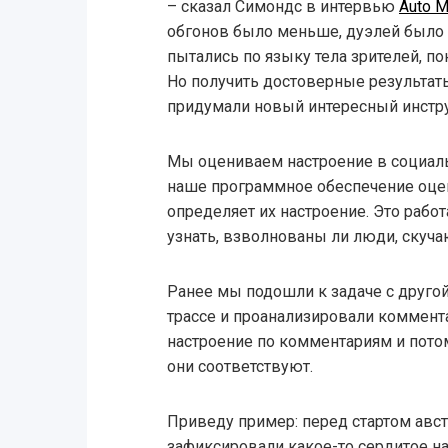
– сказал Симондс в интервью
Auto M
обгонов было меньше, дуэлей было
пытались по языку тела зрителей, пон
Но получить достоверные результат
придумали новый интересный инстр
Мы оцениваем настроение в социальн
наше программное обеспечение оце
определяет их настроение. Это работ
узнать, взволнованы ли люди, скучаю
Ранее мы подошли к задаче с друго
трассе и проанализировали коммент
настроение по комментариям и пото
они соответствуют.
Приведу пример: перед стартом авс
зафиксировали какое-то сердитое на