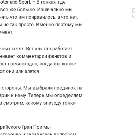
otor und Sport
. – В гонках, где
 все же больше. Изначально мы
ять что им понравилось, а что нет.
ы не так просто. Именно поэтому мы
умент.
ых сетях. Вот как это работает:
нивает комментарии фанатов и
ает превосходно, когда вы хотите
т они или злятся.
й стороны. Мы выбрали поединок на
арии к нему. Теперь мы определяем
м смотрим, какому эпизоду гонки
трийского Гран При мы
строение и задавались вопросом,