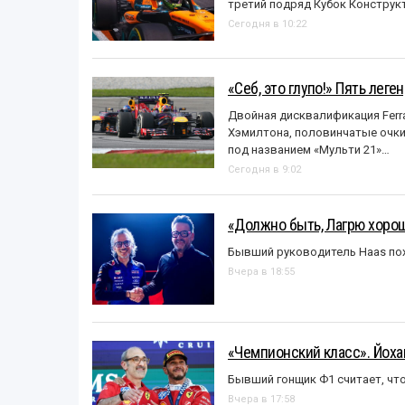
третий подряд Кубок Конструк
Сегодня в 10:22
«Себ, это глупо!» Пять лег
Двойная дисквалификация Ferra
Хэмилтона, половинчатые очки и
под названием «Mульти 21»…
Сегодня в 9:02
«Должно быть, Лагрю хорош
Бывший руководитель Haas пох
Вчера в 18:55
«Чемпионский класс». Йох
Бывший гонщик Ф1 считает, что
Вчера в 17:58