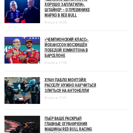
ХОРОШО ЗАПЛАТИЛИ».
ШТАЙНЕР – О ПРЕЕМНИКЕ
МАРКО В RED BULL
Вчера в 18:55
«ЧЕМПИОНСКИЙ КЛАСС».
ЙОХАНССОН ВОСХИЩЁН
ПОБЕДОЙ ХЭМИЛТОНА В
БАРСЕЛОНЕ
Вчера в 17:58
ХУАН-ПАБЛО МОНТОЙЯ:
РАССЕЛУ НУЖНО НАУЧИТЬСЯ
ЗЛИТЬСЯ НА АНТОНЕЛЛИ
Вчера в 17:01
ПЬЕР ВАШЕ РАСКРЫЛ
ГЛАВНЫЕ ОГРАНИЧЕНИЯ
МАШИНЫ RED BULL RACING