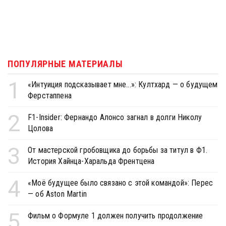
ПОПУЛЯРНЫЕ МАТЕРИАЛЫ
1
«Интуиция подсказывает мне...»: Култхард — о будущем
Ферстаппена
2
F1-Insider: Фернандо Алонсо загнал в долги Николу
Цолова
3
От мастерской гробовщика до борьбы за титул в Ф1.
История Хайнца-Харальда Френтцена
4
«Моё будущее было связано с этой командой»: Перес
— об Aston Martin
5
Фильм о Формуле 1 должен получить продолжение