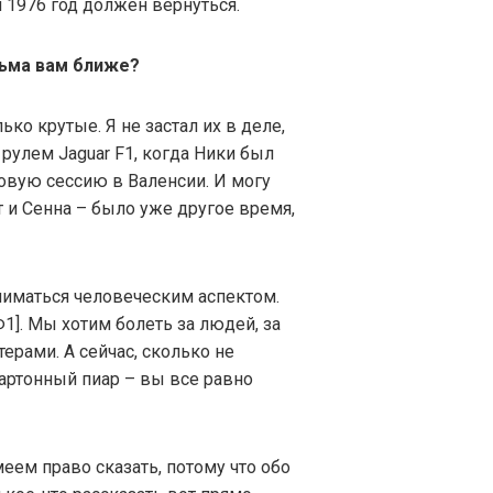
и 1976 год должен вернуться.
льма вам ближе?
лько крутые. Я не застал их в деле,
 рулем Jaguar F1, когда Ники был
овую сессию в Валенсии. И могу
т и Сенна – было уже другое время,
ниматься человеческим аспектом.
1]. Мы хотим болеть за людей, за
ерами. А сейчас, сколько не
артонный пиар – вы все равно
меем право сказать, потому что обо