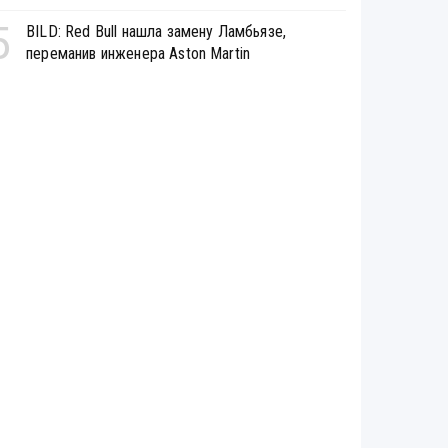
5
BILD: Red Bull нашла замену Ламбьязе,
переманив инженера Aston Martin