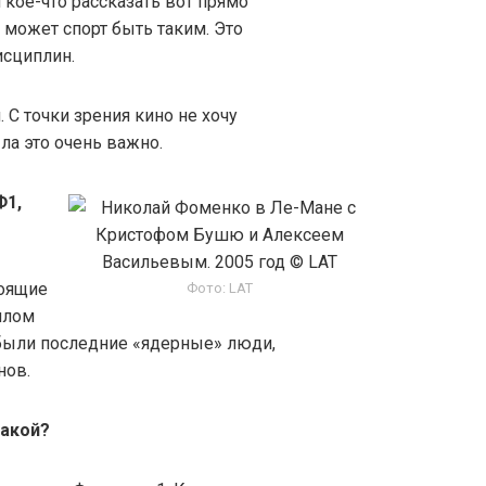
 кое-что рассказать вот прямо
не может спорт быть таким. Это
исциплин.
 С точки зрения кино не хочу
ыла это очень важно.
Ф1,
тоящие
Фото: LAT
шлом
 были последние «ядерные» люди,
нов.
такой?