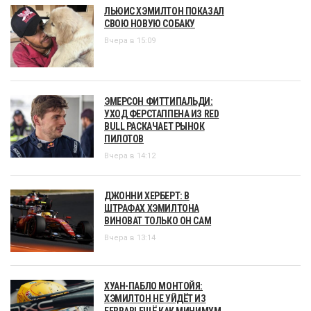
ЛЬЮИС ХЭМИЛТОН ПОКАЗАЛ
СВОЮ НОВУЮ СОБАКУ
Вчера в 15:09
ЭМЕРСОН ФИТТИПАЛЬДИ:
УХОД ФЕРСТАППЕНА ИЗ RED
BULL РАСКАЧАЕТ РЫНОК
ПИЛОТОВ
Вчера в 14:12
ДЖОННИ ХЕРБЕРТ: В
ШТРАФАХ ХЭМИЛТОНА
ВИНОВАТ ТОЛЬКО ОН САМ
Вчера в 13:14
ХУАН-ПАБЛО МОНТОЙЯ:
ХЭМИЛТОН НЕ УЙДЁТ ИЗ
FERRARI ЕЩЁ КАК МИНИМУМ