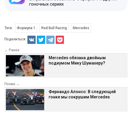
гоночных сериях
Теги:
Формула 1
Red Bull Racing
Mercedes
Поделиться:
← Ранее
Mercedes обязана двойным
подиумом Мику Шумахеру?
Позже →
Фернандо Алонсо: В следующей
гонке мы сокрушим Mercedes