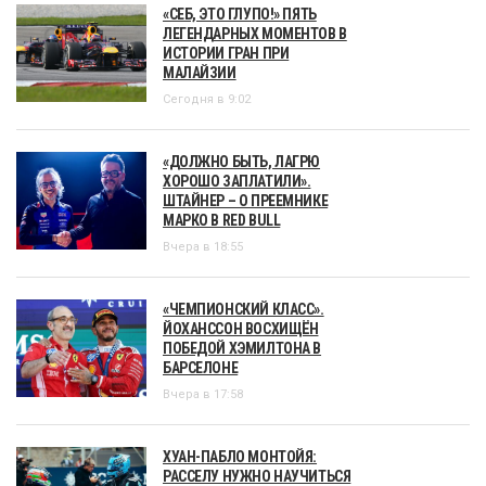
«СЕБ, ЭТО ГЛУПО!» ПЯТЬ
ЛЕГЕНДАРНЫХ МОМЕНТОВ В
ИСТОРИИ ГРАН ПРИ
МАЛАЙЗИИ
Сегодня в 9:02
«ДОЛЖНО БЫТЬ, ЛАГРЮ
ХОРОШО ЗАПЛАТИЛИ».
ШТАЙНЕР – О ПРЕЕМНИКЕ
МАРКО В RED BULL
Вчера в 18:55
«ЧЕМПИОНСКИЙ КЛАСС».
ЙОХАНССОН ВОСХИЩЁН
ПОБЕДОЙ ХЭМИЛТОНА В
БАРСЕЛОНЕ
Вчера в 17:58
ХУАН-ПАБЛО МОНТОЙЯ:
РАССЕЛУ НУЖНО НАУЧИТЬСЯ