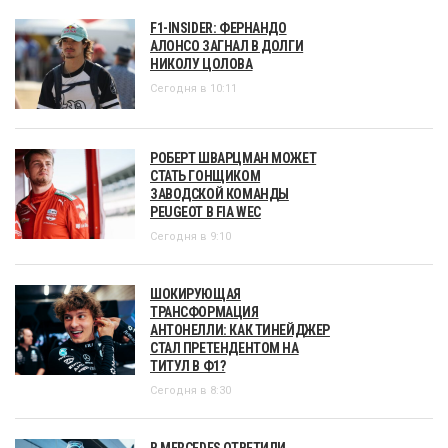
F1-INSIDER: ФЕРНАНДО
АЛОНСО ЗАГНАЛ В ДОЛГИ
НИКОЛУ ЦОЛОВА
Сегодня в 10:11
РОБЕРТ ШВАРЦМАН МОЖЕТ
СТАТЬ ГОНЩИКОМ
ЗАВОДСКОЙ КОМАНДЫ
PEUGEOT В FIA WEC
Сегодня в 9:10
ШОКИРУЮЩАЯ
ТРАНСФОРМАЦИЯ
АНТОНЕЛЛИ: КАК ТИНЕЙДЖЕР
СТАЛ ПРЕТЕНДЕНТОМ НА
ТИТУЛ В Ф1?
Сегодня в 8:30
В MERCEDES ОТВЕТИЛИ,