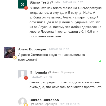
Stiano Testi
Jefix
2023.09.19 15:07
Вынос, это как геюга Макса на Сильверстоуне 
тогда вынес, и ему дали 5 секунд. Найс. А 
албона он не вынес, Алекс на пару позиций 
опустился, да и то у меня ощущение, что это 
из-за Лоусона, потому что албон держался на 
хвосте Лоусона 4 круга подряд с 0.1-0.8 с, и 
постоянно атаковал
Алекс Воронцов
2023.09.18 15:32
А разве Хэмилтона когда-то наказывали за 
нарушения?
4
f1_formula
Алекс Воронцов
2023.09.19 11:03
бывает, но редко. только когда все настолько 
очевидно, что отмазать вариантов просто нет.
1
Виктор Викторов
Алекс Воронцов
2023.09.18 18:09