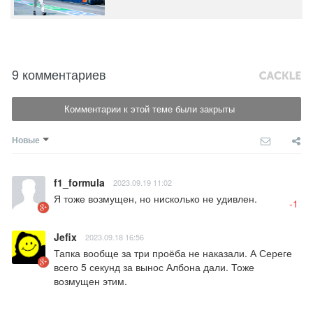
9 комментариев
Комментарии к этой теме были закрыты
Новые
f1_formula
2023.09.19 11:02
Я тоже возмущен, но нисколько не удивлен.
-1
Jefix
2023.09.18 16:56
Тапка вообще за три проёба не наказали. А Сереге 
всего 5 секунд за вынос Албона дали. Тоже 
возмущен этим.