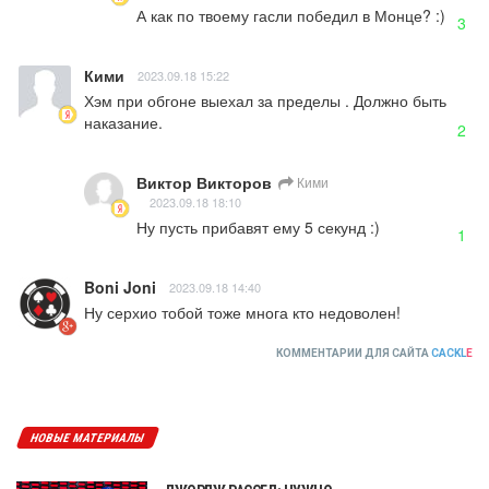
А как по твоему гасли победил в Монце? :)
3
Кими
2023.09.18 15:22
Хэм при обгоне выехал за пределы . Должно быть 
наказание.
2
Виктор Викторов
Кими
2023.09.18 18:10
Ну пусть прибавят ему 5 секунд :)
1
Boni Joni
2023.09.18 14:40
Ну серхио тобой тоже многа кто недоволен!
КОММЕНТАРИИ ДЛЯ САЙТА
CACKL
E
НОВЫЕ МАТЕРИАЛЫ