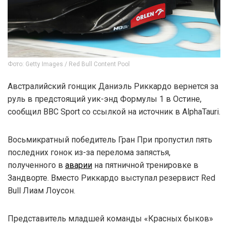
Фото: Getty Images / Red Bull Content Pool
Австралийский гонщик Даниэль Риккардо вернется за
руль в предстоящий уик-энд Формулы 1 в Остине,
сообщил BBC Sport со ссылкой на источник в AlphaTauri.
Восьмикратный победитель Гран При пропустил пять
последних гонок из-за перелома запястья,
полученного в
аварии
на пятничной тренировке в
Зандворте. Вместо Риккардо выступал резервист Red
Bull Лиам Лоусон.
Представитель младшей команды «Красных быков»