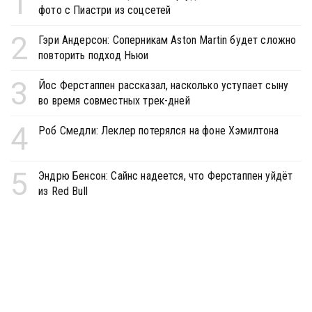
1
фото с Пиастри из соцсетей
2
Гэри Андерсон: Соперникам Aston Martin будет сложно
повторить подход Ньюи
3
Йос Ферстаппен рассказал, насколько уступает сыну
во время совместных трек-дней
4
Роб Смедли: Леклер потерялся на фоне Хэмилтона
5
Эндрю Бенсон: Сайнс надеется, что Ферстаппен уйдёт
из Red Bull