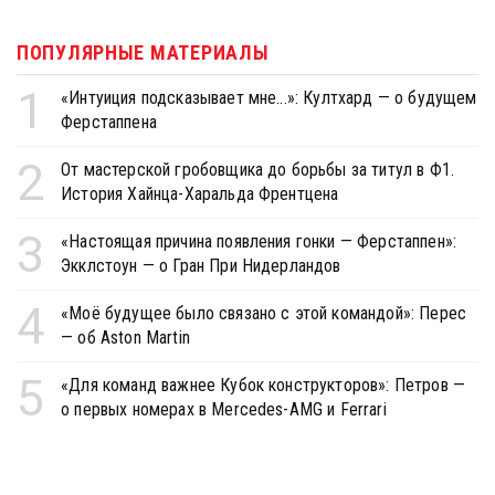
ПОПУЛЯРНЫЕ МАТЕРИАЛЫ
1
«Интуиция подсказывает мне...»: Култхард — о будущем
Ферстаппена
2
От мастерской гробовщика до борьбы за титул в Ф1.
История Хайнца-Харальда Френтцена
3
«Настоящая причина появления гонки — Ферстаппен»:
Экклстоун — о Гран При Нидерландов
4
«Моё будущее было связано с этой командой»: Перес
— об Aston Martin
5
«Для команд важнее Кубок конструкторов»: Петров —
о первых номерах в Mercedes-AMG и Ferrari