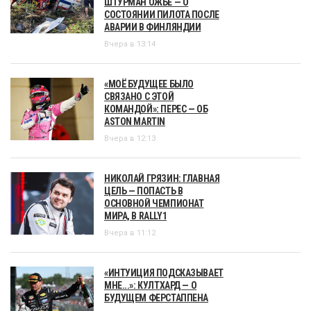
ШТУРМАН ОЖЬЕ — О
СОСТОЯНИИ ПИЛОТА ПОСЛЕ
АВАРИИ В ФИНЛЯНДИИ
Вчера в 13:14
«МОЁ БУДУЩЕЕ БЫЛО
СВЯЗАНО С ЭТОЙ
КОМАНДОЙ»: ПЕРЕС — ОБ
ASTON MARTIN
Вчера в 12:13
НИКОЛАЙ ГРЯЗИН: ГЛАВНАЯ
ЦЕЛЬ — ПОПАСТЬ В
ОСНОВНОЙ ЧЕМПИОНАТ
МИРА, В RALLY1
Вчера в 11:12
«ИНТУИЦИЯ ПОДСКАЗЫВАЕТ
МНЕ...»: КУЛТХАРД — О
БУДУЩЕМ ФЕРСТАППЕНА