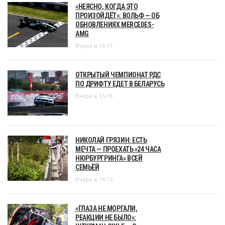
«НЕЯСНО, КОГДА ЭТО
ПРОИЗОЙДЁТ»: ВОЛЬФ — ОБ
ОБНОВЛЕНИЯХ MERCEDES-
AMG
Вчера в 16:17
ОТКРЫТЫЙ ЧЕМПИОНАТ РДС
ПО ДРИФТУ ЕДЕТ В БЕЛАРУСЬ
Вчера в 15:16
НИКОЛАЙ ГРЯЗИН: ЕСТЬ
МЕЧТА — ПРОЕХАТЬ «24 ЧАСА
НЮРБУРГРИНГА» ВСЕЙ
СЕМЬЁЙ
Вчера в 14:15
«ГЛАЗА НЕ МОРГАЛИ,
РЕАКЦИИ НЕ БЫЛО»: