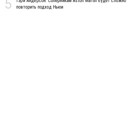
5
Гэри Андерсон: Соперникам Aston Martin будет сложно
повторить подход Ньюи