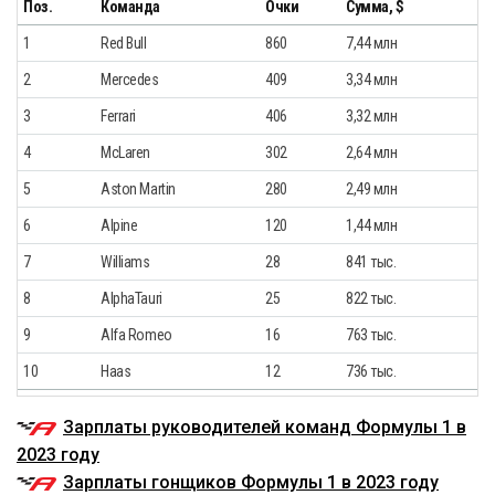
Поз.
Команда
Очки
Сумма, $
1
Red Bull
860
7,44 млн
2
Mercedes
409
3,34 млн
3
Ferrari
406
3,32 млн
4
McLaren
302
2,64 млн
5
Aston Martin
280
2,49 млн
6
Alpine
120
1,44 млн
7
Williams
28
841 тыс.
8
AlphaTauri
25
822 тыс.
9
Alfa Romeo
16
763 тыс.
10
Haas
12
736 тыс.
Зарплаты руководителей команд Формулы 1 в
2023 году
Зарплаты гонщиков Формулы 1 в 2023 году