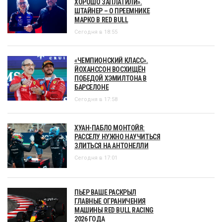
ХОРОШО ЗАПЛАТИЛИ».
ШТАЙНЕР – О ПРЕЕМНИКЕ
МАРКО В RED BULL
Сегодня в 18:55
«ЧЕМПИОНСКИЙ КЛАСС».
ЙОХАНССОН ВОСХИЩЁН
ПОБЕДОЙ ХЭМИЛТОНА В
БАРСЕЛОНЕ
Сегодня в 17:58
ХУАН-ПАБЛО МОНТОЙЯ:
РАССЕЛУ НУЖНО НАУЧИТЬСЯ
ЗЛИТЬСЯ НА АНТОНЕЛЛИ
Сегодня в 17:01
ПЬЕР ВАШЕ РАСКРЫЛ
ГЛАВНЫЕ ОГРАНИЧЕНИЯ
МАШИНЫ RED BULL RACING
2026 ГОДА