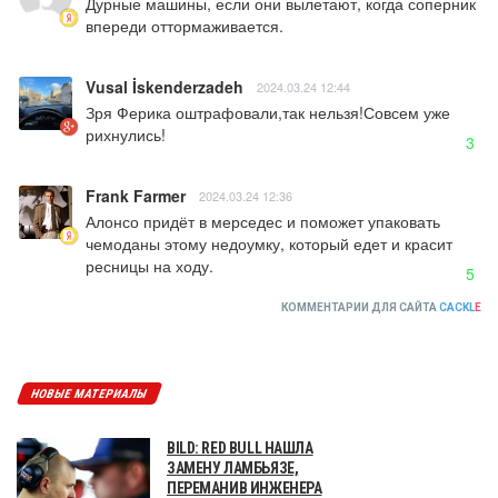
Дурные машины, если они вылетают, когда соперник 
впереди оттормаживается.
Vusal İskenderzadeh
2024.03.24 12:44
Зря Ферика оштрафовали,так нельзя!Совсем уже 
рихнулись!
3
Frank Farmer
2024.03.24 12:36
Алонсо придёт в мерседес и поможет упаковать 
чемоданы этому недоумку, который едет и красит 
ресницы на ходу.
5
КОММЕНТАРИИ ДЛЯ САЙТА
CACKL
E
НОВЫЕ МАТЕРИАЛЫ
BILD: RED BULL НАШЛА
ЗАМЕНУ ЛАМБЬЯЗЕ,
ПЕРЕМАНИВ ИНЖЕНЕРА