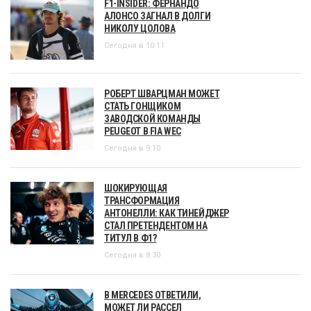
F1-INSIDER: ФЕРНАНДО
АЛОНСО ЗАГНАЛ В ДОЛГИ
НИКОЛУ ЦОЛОВА
Сегодня в 10:11
РОБЕРТ ШВАРЦМАН МОЖЕТ
СТАТЬ ГОНЩИКОМ
ЗАВОДСКОЙ КОМАНДЫ
PEUGEOT В FIA WEC
Сегодня в 9:10
ШОКИРУЮЩАЯ
ТРАНСФОРМАЦИЯ
АНТОНЕЛЛИ: КАК ТИНЕЙДЖЕР
СТАЛ ПРЕТЕНДЕНТОМ НА
ТИТУЛ В Ф1?
Сегодня в 8:30
В MERCEDES ОТВЕТИЛИ,
МОЖЕТ ЛИ РАССЕЛ