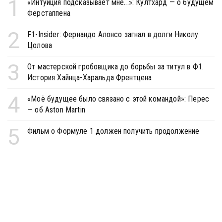
1
«Интуиция подсказывает мне...»: Култхард — о будущем
Ферстаппена
2
F1-Insider: Фернандо Алонсо загнал в долги Николу
Цолова
3
От мастерской гробовщика до борьбы за титул в Ф1.
История Хайнца-Харальда Френтцена
4
«Моё будущее было связано с этой командой»: Перес
— об Aston Martin
5
Фильм о Формуле 1 должен получить продолжение