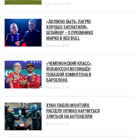
Сегодня в 9:02
«ДОЛЖНО БЫТЬ, ЛАГРЮ
ХОРОШО ЗАПЛАТИЛИ».
ШТАЙНЕР – О ПРЕЕМНИКЕ
МАРКО В RED BULL
Вчера в 18:55
«ЧЕМПИОНСКИЙ КЛАСС».
ЙОХАНССОН ВОСХИЩЁН
ПОБЕДОЙ ХЭМИЛТОНА В
БАРСЕЛОНЕ
Вчера в 17:58
ХУАН-ПАБЛО МОНТОЙЯ:
РАССЕЛУ НУЖНО НАУЧИТЬСЯ
ЗЛИТЬСЯ НА АНТОНЕЛЛИ
Вчера в 17:01