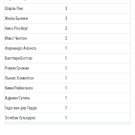
Шарль Пик
3
Жюль Бьянки
3
Нико Росберг
2
Макс Чилтон
2
Фернандо Алонсо
1
Валттери Боттас
1
Ромен Грожан
1
Льюис Хэмилтон
1
Кими Райкконен
1
Адриан Сутиль
1
Гидо ван дер Гарде
1
Эстебан Гутьеррес
1