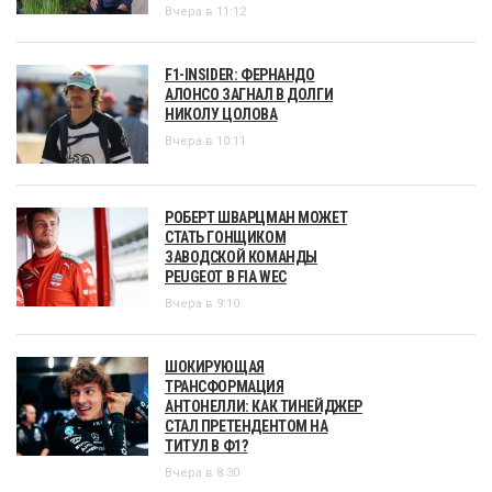
Вчера в 11:12
F1-INSIDER: ФЕРНАНДО
АЛОНСО ЗАГНАЛ В ДОЛГИ
НИКОЛУ ЦОЛОВА
Вчера в 10:11
РОБЕРТ ШВАРЦМАН МОЖЕТ
СТАТЬ ГОНЩИКОМ
ЗАВОДСКОЙ КОМАНДЫ
PEUGEOT В FIA WEC
Вчера в 9:10
ШОКИРУЮЩАЯ
ТРАНСФОРМАЦИЯ
АНТОНЕЛЛИ: КАК ТИНЕЙДЖЕР
СТАЛ ПРЕТЕНДЕНТОМ НА
ТИТУЛ В Ф1?
Вчера в 8:30