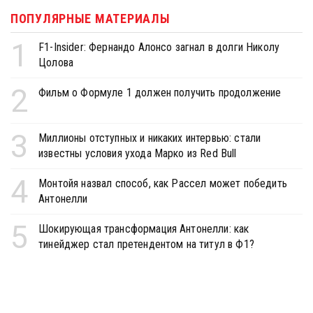
ПОПУЛЯРНЫЕ МАТЕРИАЛЫ
1
F1-Insider: Фернандо Алонсо загнал в долги Николу
Цолова
2
Фильм о Формуле 1 должен получить продолжение
3
Миллионы отступных и никаких интервью: стали
известны условия ухода Марко из Red Bull
4
Монтойя назвал способ, как Рассел может победить
Антонелли
5
Шокирующая трансформация Антонелли: как
тинейджер стал претендентом на титул в Ф1?