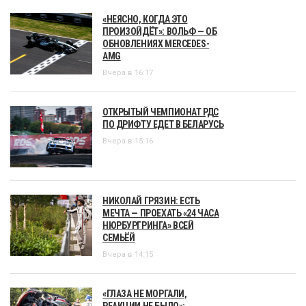
«НЕЯСНО, КОГДА ЭТО
ПРОИЗОЙДЁТ»: ВОЛЬФ — ОБ
ОБНОВЛЕНИЯХ MERCEDES-
AMG
Вчера в 16:17
ОТКРЫТЫЙ ЧЕМПИОНАТ РДС
ПО ДРИФТУ ЕДЕТ В БЕЛАРУСЬ
Вчера в 15:16
НИКОЛАЙ ГРЯЗИН: ЕСТЬ
МЕЧТА — ПРОЕХАТЬ «24 ЧАСА
НЮРБУРГРИНГА» ВСЕЙ
СЕМЬЁЙ
Вчера в 14:15
«ГЛАЗА НЕ МОРГАЛИ,