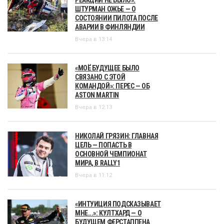
РЕАКЦИИ НЕ БЫЛО»:
ШТУРМАН ОЖЬЕ — О
СОСТОЯНИИ ПИЛОТА ПОСЛЕ
АВАРИИ В ФИНЛЯНДИИ
Вчера в 13:14
«МОЁ БУДУЩЕЕ БЫЛО
СВЯЗАНО С ЭТОЙ
КОМАНДОЙ»: ПЕРЕС — ОБ
ASTON MARTIN
Вчера в 12:13
НИКОЛАЙ ГРЯЗИН: ГЛАВНАЯ
ЦЕЛЬ — ПОПАСТЬ В
ОСНОВНОЙ ЧЕМПИОНАТ
МИРА, В RALLY1
Вчера в 11:12
«ИНТУИЦИЯ ПОДСКАЗЫВАЕТ
МНЕ...»: КУЛТХАРД — О
БУДУЩЕМ ФЕРСТАППЕНА