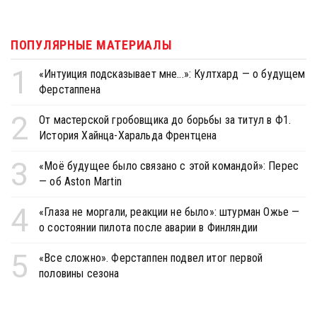
ПОПУЛЯРНЫЕ МАТЕРИАЛЫ
1
«Интуиция подсказывает мне...»: Култхард — о будущем
Ферстаппена
2
От мастерской гробовщика до борьбы за титул в Ф1.
История Хайнца-Харальда Френтцена
3
«Моё будущее было связано с этой командой»: Перес
— об Aston Martin
4
«Глаза не моргали, реакции не было»: штурман Ожье —
о состоянии пилота после аварии в Финляндии
5
«Все сложно». Ферстаппен подвел итог первой
половины сезона