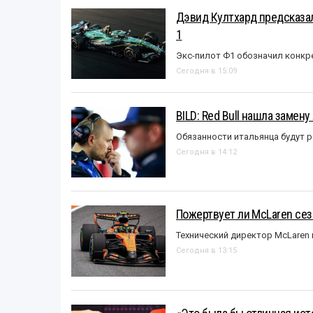
Дэвид Култхард предсказал
1
Экс-пилот Ф1 обозначил конкр
Сегодня в 15:09
BILD: Red Bull нашла замен
Обязанности итальянца будут 
Сегодня в 14:12
Пожертвует ли McLaren се
Технический директор McLaren
Сегодня в 13:15