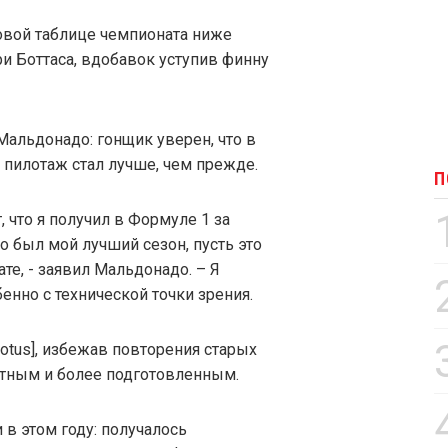
говой таблице чемпионата ниже
ри Боттаса, вдобавок уступив финну
Мальдонадо: гонщик уверен, что в
 пилотаж стал лучше, чем прежде.
П
, что я получил в Формуле 1 за
то был мой лучший сезон, пусть это
ате, - заявил Мальдонадо. – Я
енно с технической точки зрения.
otus], избежав повторения старых
ытным и более подготовленным.
 в этом году: получалось