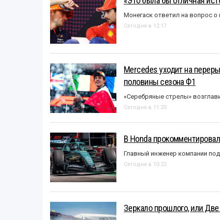
«Это была бы отличная исто
Монегаск ответил на вопрос о
Сегодня в 12:17
Mercedes уходит на перер
половины сезона Ф1
«Серебряные стрелы» возглави
Сегодня в 11:20
В Honda прокомментировали
Главный инженер компании под
Сегодня в 10:22
Зеркало прошлого, или Две