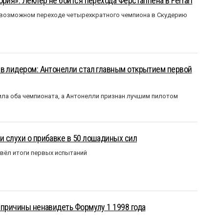
рия». Леклер не боится перехода Ферстаппена в Ferrari
 возможном переходе четырехкратного чемпиона в Скудерию
ыв лидером: Антонелли стал главным открытием первой
ла оба чемпионата, а Антонелли признан лучшим пилотом
 слухи о прибавке в 50 лошадиных сил
вёл итоги первых испытаний
 причины ненавидеть Формулу 1 1998 года