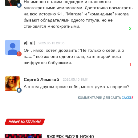
Но именно с таким подходом и становятся 
многократными чемпионами. Достаточно посмотреть 
на всю историю Ф1. "Мягкие" и "командные" иногда 
бывают обладателями одного титула, но не 
становятся многократными.
2
vil vil
2025.05.15 20:05
Он , имхо, хотел добавить :"Не только о себя, а о 
нас. " всё же они одного поля, хотя второй пока 
шифруется бабушками.
-1
Сергей Лемской
2025.05.15 19:01
А о ком другом кроме себя, может думать нарцисс?
КОММЕНТАРИИ ДЛЯ САЙТА
CACKL
E
НОВЫЕ МАТЕРИАЛЫ
ДЖОРДЖ РАССЕЛ: НУЖНО