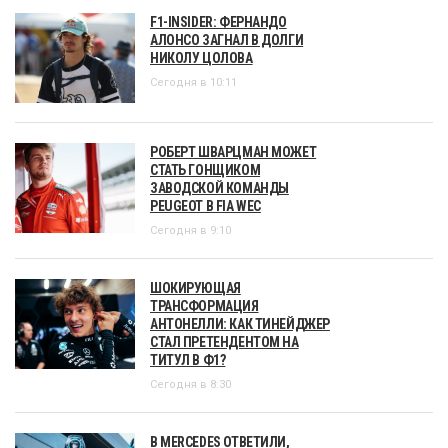
F1-INSIDER: ФЕРНАНДО
АЛОНСО ЗАГНАЛ В ДОЛГИ
НИКОЛУ ЦОЛОВА
Сегодня в 10:11
РОБЕРТ ШВАРЦМАН МОЖЕТ
СТАТЬ ГОНЩИКОМ
ЗАВОДСКОЙ КОМАНДЫ
PEUGEOT В FIA WEC
Сегодня в 9:10
ШОКИРУЮЩАЯ
ТРАНСФОРМАЦИЯ
АНТОНЕЛЛИ: КАК ТИНЕЙДЖЕР
СТАЛ ПРЕТЕНДЕНТОМ НА
ТИТУЛ В Ф1?
Сегодня в 8:30
В MERCEDES ОТВЕТИЛИ,