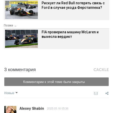
Рискует ли Red Bull потерять связь с
Ford в случае ухода Ферстаппена?
Позже →
FIA проверила машину McLaren и
вынесла вердикт
3 комментария
Комментарии к этой теме были закрыты
Новые
Alexey Shabin
2025.05.16 05:36