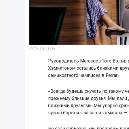
Фото: Mercedes
Руководитель Mercedes Тото Вольф р
Хэмилтоном остались близкими друз
семикратного чемпиона в Ferrari.
«Всегда будешь скучать по такому ч
прежнему близкие друзья. Мы дали д
близкими друзьями. Мы упорно сража
нужно бороться за наши команды — 
Но если серьёзно, мы проводим вре