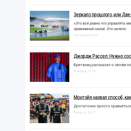
Зеркало прошлого, или Две
«Это всё равно что управлять м
прижимной силой. Это нелепо.
Сегодня в 8:10
Джордж Рассел: Нужно сос
Британец рассказал о своём п
Вчера в 17:18
Монтойя назвал способ, ка
Достаточно просто сравняться
Вчера в 16:17