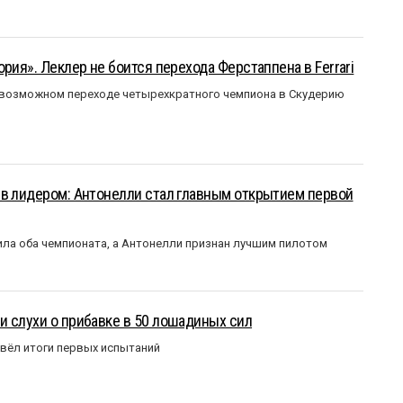
рия». Леклер не боится перехода Ферстаппена в Ferrari
 возможном переходе четырехкратного чемпиона в Скудерию
ыв лидером: Антонелли стал главным открытием первой
ла оба чемпионата, а Антонелли признан лучшим пилотом
 слухи о прибавке в 50 лошадиных сил
вёл итоги первых испытаний