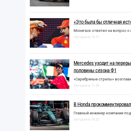
«Это была бы отличная исто
Монегаск ответил на вопрос о
Сегодня в 12:17
Mercedes уходит на перер
половины сезона Ф1
«Серебряные стрелы» возглави
Сегодня в 11:20
В Honda прокомментировали
Главный инженер компании под
Сегодня в 10:22