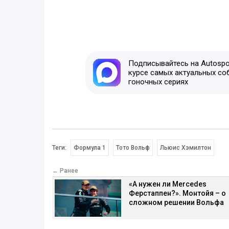
Подписывайтесь на Autospor
курсе самых актуальных со
гоночных сериях
Теги:
Формула 1
Тото Вольф
Льюис Хэмилтон
← Ранее
«А нужен ли Mercedes
Ферстаппен?». Монтойя – о
сложном решении Вольфа