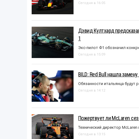
Сегодня в 16:05
Дэвид Култхард предсказал
1
Экс-пилот Ф1 обозначил конкр
Сегодня в 15:09
BILD: Red Bull нашла замен
Обязанности итальянца будут 
Сегодня в 14:12
Пожертвует ли McLaren се
Технический директор McLaren
Сегодня в 13:15