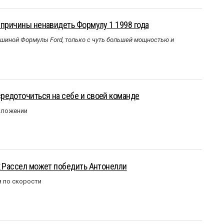
 причины ненавидеть Формулу 1 1998 года
ашиной Формулы Ford, только с чуть большей мощностью и
редоточиться на себе и своей команде
оложении
к Рассел может победить Антонелли
 по скорости