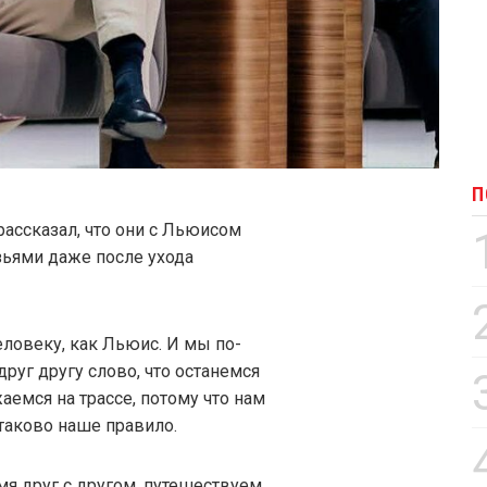
П
ассказал, что они с Льюисом
ьями даже после ухода
еловеку, как Льюис. И мы по-
руг другу слово, что останемся
емся на трассе, потому что нам
таково наше правило.
мя друг с другом, путешествуем