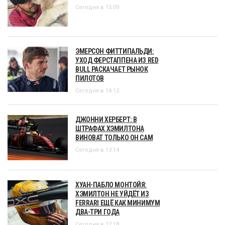
Сегодня в 15:09
ЭМЕРСОН ФИТТИПАЛЬДИ:
УХОД ФЕРСТАППЕНА ИЗ RED
BULL РАСКАЧАЕТ РЫНОК
ПИЛОТОВ
Сегодня в 14:12
ДЖОННИ ХЕРБЕРТ: В
ШТРАФАХ ХЭМИЛТОНА
ВИНОВАТ ТОЛЬКО ОН САМ
Сегодня в 13:14
ХУАН-ПАБЛО МОНТОЙЯ:
ХЭМИЛТОН НЕ УЙДЁТ ИЗ
FERRARI ЕЩЁ КАК МИНИМУМ
ДВА-ТРИ ГОДА
Сегодня в 12:18