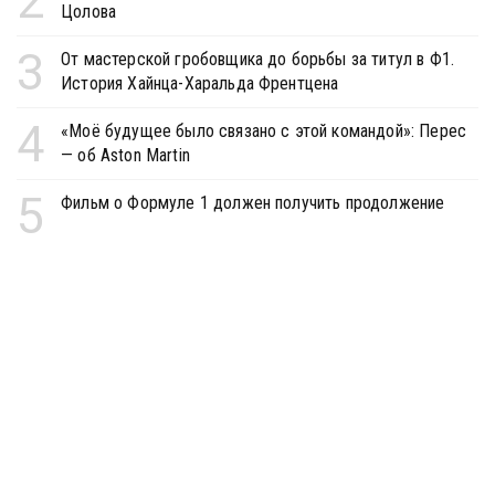
2
Цолова
3
От мастерской гробовщика до борьбы за титул в Ф1.
История Хайнца-Харальда Френтцена
4
«Моё будущее было связано с этой командой»: Перес
— об Aston Martin
5
Фильм о Формуле 1 должен получить продолжение