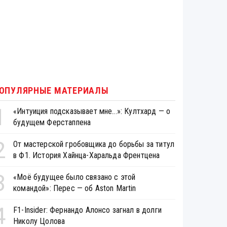
ОПУЛЯРНЫЕ МАТЕРИАЛЫ
1
«Интуиция подсказывает мне...»: Култхард — о
будущем Ферстаппена
2
От мастерской гробовщика до борьбы за титул
в Ф1. История Хайнца-Харальда Френтцена
3
«Моё будущее было связано с этой
командой»: Перес — об Aston Martin
4
F1-Insider: Фернандо Алонсо загнал в долги
Николу Цолова