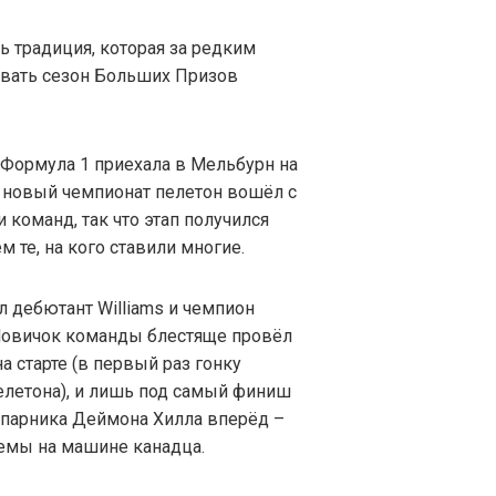
ь традиция, которая за редким
ывать сезон Больших Призов
, Формула 1 приехала в Мельбурн на
В новый чемпионат пелетон вошёл с
команд, так что этап получился
м те, на кого ставили многие.
 дебютант Williams и чемпион
 Новичок команды блестяще провёл
а старте (в первый раз гонку
пелетона), и лишь под самый финиш
апарника Деймона Хилла вперёд –
лемы на машине канадца.