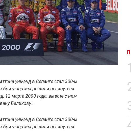
П
ттона уик-энд в Сепанге стал 300-м
ея британца мы решили оглянуться
ад, 12 марта 2000 года, вместе с ним
вану Беликову...
ттона уик-энд в Сепанге стал 300-м
ея британца мы решили оглянуться