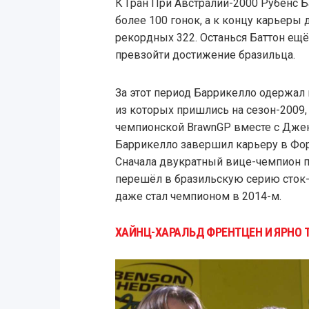
К Гран При Австралии-2000 Рубенс 
более 100 гонок, а к концу карьеры
рекордных 322. Останься Баттон ещё 
превзойти достижение бразильца.
За этот период Баррикелло одержал 
из которых пришлись на сезон-2009,
чемпионской BrawnGP вместе с Джен
Баррикелло завершил карьеру в Форм
Сначала двукратный вице-чемпион по
перешёл в бразильскую серию сток-к
даже стал чемпионом в 2014-м.
ХАЙНЦ-ХАРАЛЬД ФРЕНТЦЕН И ЯРНО 