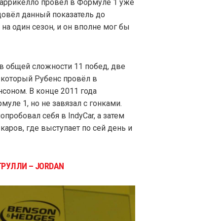
Баррикелло провёл в Формуле 1 уже
 довёл данный показатель до
на один сезон, и он вполне мог бы
в общей сложности 11 побед, две
 который Рубенс провёл в
соном. В конце 2011 года
уле 1, но не завязал с гонками.
пробовал себя в IndyCar, а затем
аров, где выступает по сей день и
ТРУЛЛИ – JORDAN