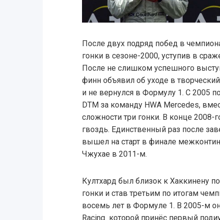
После двух подряд побед в чемпион
гонки в сезоне-2000, уступив в сра
После не слишком успешного выступ
финн объявил об уходе в творческий
и не вернулся в Формулу 1. С 2005 
DTM за команду HWA Mercedes, вмес
сложности три гонки. В конце 2008-
гвоздь. Единственный раз после за
вышел на старт в финале межконтин
Чжухае в 2011-м.
Култхард был близок к Хаккинену по
гонки и став третьим по итогам чем
восемь лет в Формуле 1. В 2005-м он
Racing¸ которой принёс первый поди