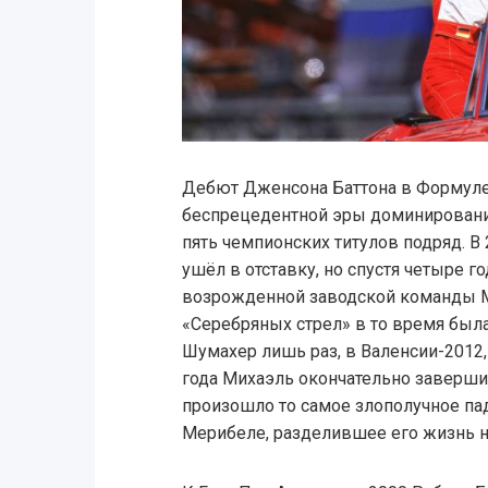
Дебют Дженсона Баттона в Формуле 
беспрецедентной эры доминирован
пять чемпионских титулов подряд. 
ушёл в отставку, но спустя четыре г
возрожденной заводской команды M
«Серебряных стрел» в то время была
Шумахер лишь раз, в Валенсии-2012,
года Михаэль окончательно завершил
произошло то самое злополучное па
Мерибеле, разделившее его жизнь н