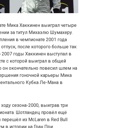
ате Мика Хаккинен выиграл четыре
жении за титул Михаэлю Шумахеру.
ления в чемпионате 2001 года
 отпуск, после которого больше так
по 2007 годы Хаккинен выступал в
те с которой выиграл в общей
го он окончательно повесил шлем на
вершения гоночной карьеры Мика
ентального Кубка Ле-Мана в
 ходу сезона-2000, выиграв три
пионата. Шотландец провёл ещё
 перешёл из McLaren в Red Bull
ум в истории на Гран При