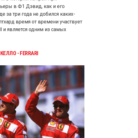
ьеры в Ф1 Дэвид, как и его
е за три года не добился каких-
лтхард время от времени участвует
l и является одним из самых
ЕЛЛО - FERRARI