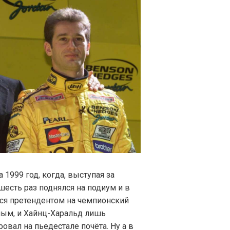
1999 год, когда, выступая за
шесть раз поднялся на подиум и в
лся претендентом на чемпионский
ным, и Хайнц-Харальд лишь
вал на пьедестале почёта. Ну а в