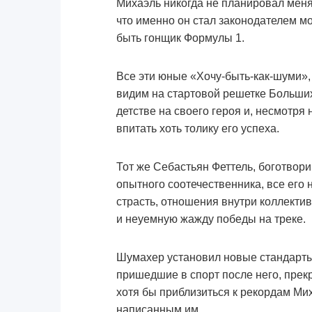
Михаэль никогда не планировал менят
что именно он стал законодателем м
быть гонщик Формулы 1.
Все эти юные «Хочу-быть-как-шуми»,
видим на стартовой решетке Больших
детстве на своего героя и, несмотря 
впитать хоть толику его успеха.
Тот же Себастьян Феттель, боготвори
опытного соотечественника, все его 
страсть, отношения внутри коллекти
и неуемную жажду победы на треке.
Шумахер установил новые стандарты 
пришедшие в спорт после него, прекр
хотя бы приблизиться к рекордам Мих
написанным им.