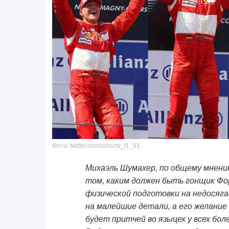
Фото: twitter.com/schumi_f1_91
Михаэль Шумахер, по общему мнению
том, каким должен быть гонщик Фо
физической подготовки на недосяг
на малейшие детали, а его желание
будет притчей во языцех у всех бо