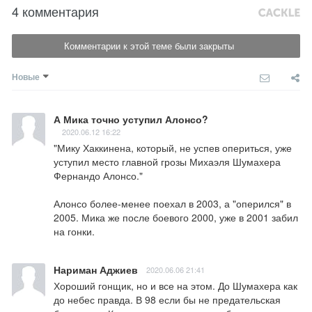
4 комментария
Комментарии к этой теме были закрыты
Новые
А Мика точно уступил Алонсо?
2020.06.12 16:22
"Мику Хаккинена, который, не успев опериться, уже 
уступил место главной грозы Михаэля Шумахера 
Фернандо Алонсо."

Алонсо более-менее поехал в 2003, а "оперился" в 
2005. Мика же после боевого 2000, уже в 2001 забил 
на гонки.
Нариман Аджиев
2020.06.06 21:41
Хороший гонщик, но и все на этом. До Шумахера как 
до небес правда. В 98 если бы не предательская 