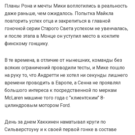
Планы Рона и мечты Мики воплотились в реальность
даже раньше, чем ожидалось. Попытка Майкла
повторить успех отца и закрепиться в главной
гоночной серии Старого Света успехом не увенчалась,
и после этапа в Монце он уступил место в кокпите
финскому гонщику.
В те времена, в отличие от нынешних, команды без
всяких ограничений проводили тесты, и Мике пошло
на руку то, что Андретти не хотел ни секунды лишнего
времени проводить в Европе, а Сенна не проявлял
большого интереса к посредственной по меркам
McLaren машине того года с "клиентским" 8-
цилиндровым мотором Ford.
День за днем Хаккинен наматывал круги по
Сильверстоуну и к своей первой гонке в составе