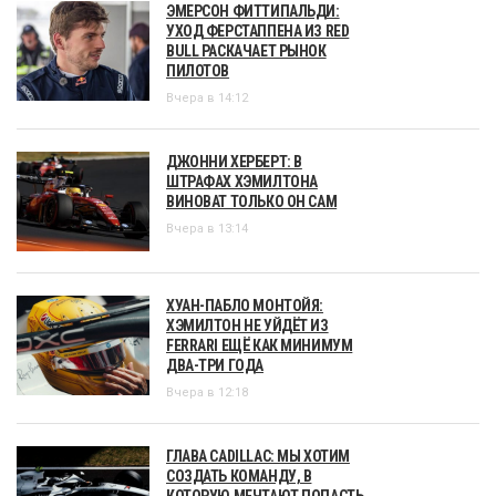
ЭМЕРСОН ФИТТИПАЛЬДИ:
УХОД ФЕРСТАППЕНА ИЗ RED
BULL РАСКАЧАЕТ РЫНОК
ПИЛОТОВ
Вчера в 14:12
ДЖОННИ ХЕРБЕРТ: В
ШТРАФАХ ХЭМИЛТОНА
ВИНОВАТ ТОЛЬКО ОН САМ
Вчера в 13:14
ХУАН-ПАБЛО МОНТОЙЯ:
ХЭМИЛТОН НЕ УЙДЁТ ИЗ
FERRARI ЕЩЁ КАК МИНИМУМ
ДВА-ТРИ ГОДА
Вчера в 12:18
ГЛАВА CADILLAC: МЫ ХОТИМ
СОЗДАТЬ КОМАНДУ, В