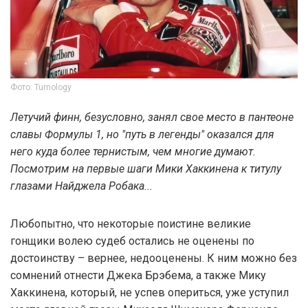
Фото: Turnology
Летучий финн, безусловно, занял свое место в пантеоне
славы Формулы 1, но "путь в легенды" оказался для
него куда более тернистым, чем многие думают.
Посмотрим на первые шаги Мики Хаккинена к титулу
глазами Найджела Робака...
Любопытно, что некоторые поистине великие
гонщики волею судеб остались не оценены по
достоинству – вернее, недооценены. К ним можно без
сомнений отнести Джека Брэбема, а также Мику
Хаккинена, который, не успев опериться, уже уступил