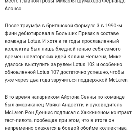
место главной грозы Михаэля Шумахера Фернандо
Алонсо.
После триумфа в британской Формуле 3 в 1990-м
финн дебютировал в Больших Призах в составе
команды Lotus. И хотя в те годы прославленный
коллектив был лишь бледной тенью себя самого
времен новаторских идей Колина Чепмена, Мике
удалось выступить за рулем Lotus 102 и особенно
обновленной Lotus 107 достаточно успешно, чтобы
уже через два года заручиться поддержкой McLaren.
В то время напарником Айртона Сенны по команде
был американец Майкл Андретти, и руководитель
McLaren Рон Деннис подписал с Хаккиненом контракт
тест-пилота, пообещав при этом, что в итоге он
непременно окажется в боевой обойме коллектива.