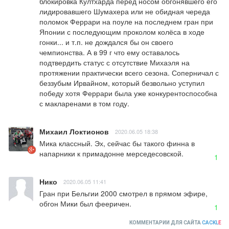
блокировка Култхарда перед носом обгонявшего его 
лидировавшего Шумахера или не обидная череда 
поломок Феррари на поуле на последнем гран при 
Японии с последующим проколом колёса в ходе 
гонки... и т.п. не дождался бы он своего 
чемпионства. А в 99 г что ему оставалось 
подтвердить статус с отсутствие Михаэля на 
протяжении практически всего сезона. Соперничал с 
беззубым Ирвайном, который безвольно уступил 
победу хотя Феррари была уже конкурентоспособна 
с макларенами в том году.
Михаил Локтионов
2020.06.05 18:38
Мика классный. Эх, сейчас бы такого финна в 
напарники к примадонне мерседесовской.
1
Нико
2020.06.05 11:41
Гран при Бельгии 2000 смотрел в прямом эфире, 
обгон Мики был фееричен.
1
КОММЕНТАРИИ ДЛЯ САЙТА
CACKL
E