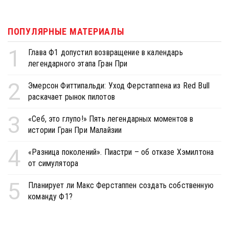
ПОПУЛЯРНЫЕ МАТЕРИАЛЫ
1
Глава Ф1 допустил возвращение в календарь
легендарного этапа Гран При
2
Эмерсон Фиттипальди: Уход Ферстаппена из Red Bull
раскачает рынок пилотов
3
«Себ, это глупо!» Пять легендарных моментов в
истории Гран При Малайзии
4
«Разница поколений». Пиастри – об отказе Хэмилтона
от симулятора
5
Планирует ли Макс Ферстаппен создать собственную
команду Ф1?