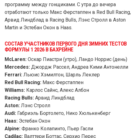
программу между гонщиками. С утра до вечера
отработают только Макс Ферстаппен в Red Bull Racing,
Арвид Линдблад в Racing Bulls, Лэнс Стролл в Aston
Martin и Эстебан Окон в Haas.
СОСТАВ УЧАСТНИКОВ ПЕРВОГО ДНЯ ЗИМНИХ ТЕСТОВ
ФОРМУЛЫ 1 2026 В БАХРЕЙНЕ
McLaren:
Оскар Пиастри (утро), Ландо Норрис (день)
Mercedes:
Джордж Рассел, Андреа Кими Антонелли
Ferrari:
Льюис Хэмилтон, Шарль Леклер
Red Bull Racing:
Макс Ферстаппен
Williams:
Карлос Сайнс, Алекс Албон
Racing Bulls:
Арвид Линдблад
Aston:
Лэнс Стролл
Audi:
Габриэль Бортолето, Нико Хюлькенберг
Haas:
Эстебан Окон
Alpine:
Франко Колапинто, Пьер Гасли
Cadilac:
Валттери Боттас, Серхио Перес