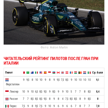
Фото: Aston Martin
ЧИТАТЕЛЬСКИЙ РЕЙТИНГ ПИЛОТОВ ПОСЛЕ ГРАН ПРИ
ИТАЛИИ
Пилот
Ср. балл
9
9,5
8
10
10
9
8
9
9,5
7,5
8,5
9
10
10
10
10
9,1
Ферстаппен
Леклер
10
9
10
6,5
8,5
9,5
9
8,5
9
9
10
5
7
7
8
8,5
8,4
Рассел
7
7
8,5
8,5
8,5
9,5
8
9
8
4
7,5
8,5
8,5
8
9
8,5
8
Перес
7,5
9
8
9,5
7,5
9
10
9
6
9
6
6
7
8
7
7
7,8